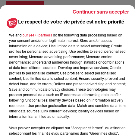
Tarif
Gratuit
Continuer sans accepter
Le respect de votre vie privée est notre priorité
MARCHÉ DE NOËL MÉDIÉVAL
We and
our (447) partners
do the following data processing based on
your consent and/or our legitimate interest: Store and/or access
Samedi 2 et dimanche 3 décembre
information on a device; Use limited data to select advertising; Create
Samedi 9 et dimanche 10 décembre 2023
profiles for personalised advertising; Use profiles to select personalised
Sam. de 10h à 19h - Dim. de 10h à 18h
advertising; Measure advertising performance; Measure content
performance; Understand audiences through statistics or combinations
of data from different sources; Develop and improve services; Create
profiles to personalise content; Use profiles to select personalised
Une manifestation qualitative tant dans sa conception que
content; Use limited data to select content; Ensure security, prevent and
sa réalisation, qui se démarque des autres marchés de noël
detect fraud, and fix errors; Deliver and present advertising and content;
grâce à sa singularité et son identité propre.
Save and communicate privacy choices. These technologies may
process personal data such as IP address and browsing data to offer
La cité de Ribeauvillé s’est en effet toujours démarquée par
following functionalities: Identify devices based on information actively
son marché de Noël médiéval mobilisant un nombre très
requested; Use precise geolocation data; Match and combine data from
important d’associations et caractérisé par de nombreuses
other data sources; Link different devices; Identify devices based on
information transmitted automatically.
animations.
C’est de fait, l’un des marchés de Noël les plus courus
Vous pouvez accepter en cliquant sur "Accepter et fermer", ou affiner en
sélectionnant les finalités et/ou partenaires dans "Gérer mes choix".
d’Alsace. Au fil de la visite, on peut découvrir des jeux et