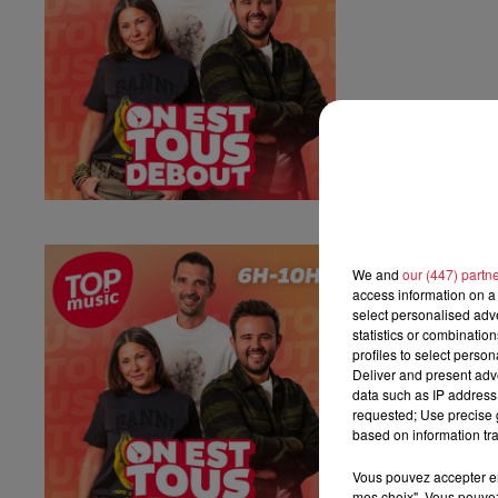
Vendredi 03 ju
We and
our (447) partn
Vendredi 03 juille
access information on a 
select personalised ad
statistics or combinatio
profiles to select person
Deliver and present adv
data such as IP address 
requested; Use precise g
based on information tra
Vous pouvez accepter en 
mes choix". Vous pouvez