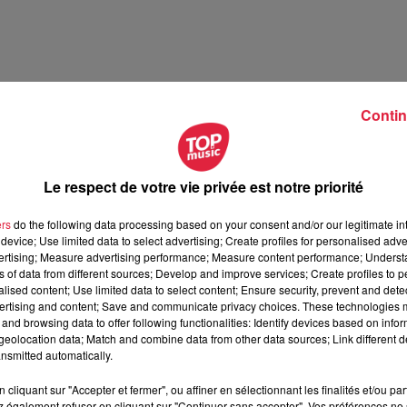
Contin
Le respect de votre vie privée est notre priorité
illet 2026
ers
do the following data processing based on your consent and/or our legitimate int
t 2026
device; Use limited data to select advertising; Create profiles for personalised adver
vertising; Measure advertising performance; Measure content performance; Unders
ns of data from different sources; Develop and improve services; Create profiles to 
alised content; Use limited data to select content; Ensure security, prevent and detect
ertising and content; Save and communicate privacy choices. These technologies
and browsing data to offer following functionalities: Identify devices based on infor
eolocation data; Match and combine data from other data sources; Link different de
nsmitted automatically.
cliquant sur "Accepter et fermer", ou affiner en sélectionnant les finalités et/ou pa
 également refuser en cliquant sur "Continuer sans accepter". Vos préférences ne 