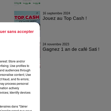
16 septembre 2024
Jouez au Top Cash !
uer sans accepter
24 novembre 2023
Gagnez 1 an de café Sati !
erest: Store and/or
tising; Use profiles to
tand audiences through
personalise content; Use
 fraud, and fix errors;
 may process personal
mation actively
vices; Identify devices
rtenaires dans "Gérer
s'appliqueront que pour