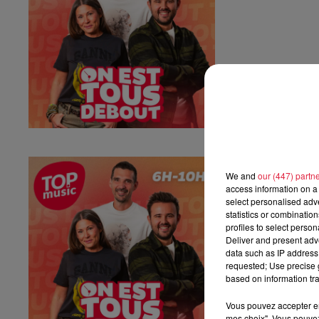
Vendredi 03 ju
We and
our (447) partn
Vendredi 03 juille
access information on a 
select personalised ad
statistics or combinatio
profiles to select person
Deliver and present adv
data such as IP address 
requested; Use precise g
based on information tra
Vous pouvez accepter en 
mes choix". Vous pouvez