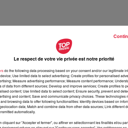
Contin
Le respect de votre vie privée est notre priorité
illet 2026
ers
do the following data processing based on your consent and/or our legitimate int
t 2026
device; Use limited data to select advertising; Create profiles for personalised adver
vertising; Measure advertising performance; Measure content performance; Unders
ns of data from different sources; Develop and improve services; Create profiles to 
alised content; Use limited data to select content; Ensure security, prevent and detect
ertising and content; Save and communicate privacy choices. These technologies
and browsing data to offer following functionalities: Identify devices based on infor
eolocation data; Match and combine data from other data sources; Link different de
nsmitted automatically.
cliquant sur "Accepter et fermer", ou affiner en sélectionnant les finalités et/ou pa
 également refuser en cliquant sur "Continuer sans accepter". Vos préférences ne 