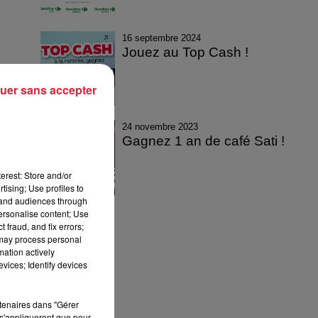
16 septembre 2024
Jouez au Top Cash !
uer sans accepter
24 novembre 2023
Gagnez 1 an de café Sati !
erest: Store and/or
tising; Use profiles to
tand audiences through
personalise content; Use
 fraud, and fix errors;
 may process personal
mation actively
vices; Identify devices
rtenaires dans "Gérer
s'appliqueront que pour