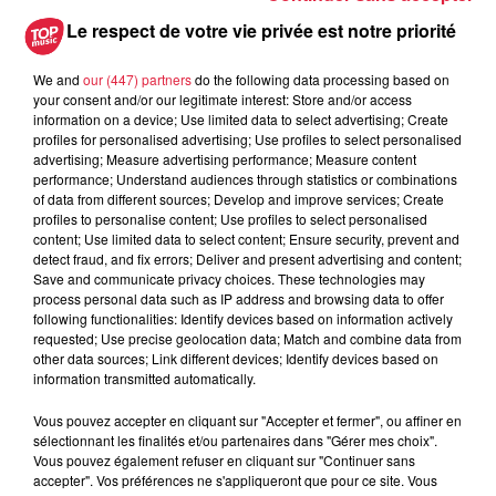
Muttersholtz : après SensoRied,
Le respect de votre vie privée est notre priorité
voilà BotaRied
We and
our (447) partners
do the following data processing based on
your consent and/or our legitimate interest: Store and/or access
information on a device; Use limited data to select advertising; Create
profiles for personalised advertising; Use profiles to select personalised
3 août 2026
advertising; Measure advertising performance; Measure content
Éclipse solaire le 12 août : où et
performance; Understand audiences through statistics or combinations
comment observer ce spectacle en...
of data from different sources; Develop and improve services; Create
profiles to personalise content; Use profiles to select personalised
content; Use limited data to select content; Ensure security, prevent and
detect fraud, and fix errors; Deliver and present advertising and content;
Save and communicate privacy choices. These technologies may
process personal data such as IP address and browsing data to offer
following functionalities: Identify devices based on information actively
requested; Use precise geolocation data; Match and combine data from
other data sources; Link different devices; Identify devices based on
Dans la même série
information transmitted automatically.
Vous pouvez accepter en cliquant sur "Accepter et fermer", ou affiner en
Top Music a Rulantica
sélectionnant les finalités et/ou partenaires dans "Gérer mes choix".
Top Music a Rulantica
Vous pouvez également refuser en cliquant sur "Continuer sans
accepter". Vos préférences ne s'appliqueront que pour ce site. Vous