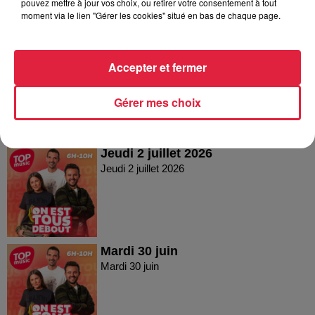
pouvez mettre à jour vos choix, ou retirer votre consentement à tout
moment via le lien "Gérer les cookies" situé en bas de chaque page.
Vendredi 03 juillet 2026
Accepter et fermer
Vendredi 03 juillet 2026
Gérer mes choix
Jeudi 2 juillet 2026
Jeudi 2 juillet 2026
Mardi 30 juin
Mardi 30 juin