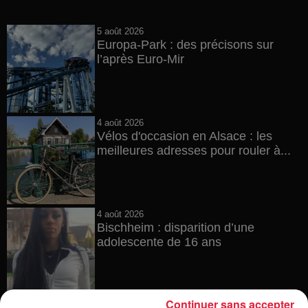
5 août 2026
Europa-Park : des précisons sur
l’après Euro-Mir
4 août 2026
Vélos d'occasion en Alsace : les
meilleures adresses pour rouler à...
4 août 2026
Bischheim : disparition d’une
adolescente de 16 ans
Continuer sans accepter
4 août 2026