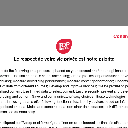
Contin
Le respect de votre vie privée est notre priorité
illet 2026
ers
do the following data processing based on your consent and/or our legitimate int
t 2026
device; Use limited data to select advertising; Create profiles for personalised adver
vertising; Measure advertising performance; Measure content performance; Unders
ns of data from different sources; Develop and improve services; Create profiles to 
alised content; Use limited data to select content; Ensure security, prevent and detect
ertising and content; Save and communicate privacy choices. These technologies
and browsing data to offer following functionalities: Identify devices based on infor
eolocation data; Match and combine data from other data sources; Link different de
nsmitted automatically.
cliquant sur "Accepter et fermer", ou affiner en sélectionnant les finalités et/ou pa
 également refuser en cliquant sur "Continuer sans accepter". Vos préférences ne 