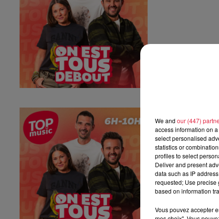
Vendredi 03 ju
We and
our (447) partn
Vendredi 03 juille
access information on a 
select personalised ad
statistics or combinatio
profiles to select person
Deliver and present adv
data such as IP address 
requested; Use precise g
based on information tra
Vous pouvez accepter en 
mes choix". Vous pouvez