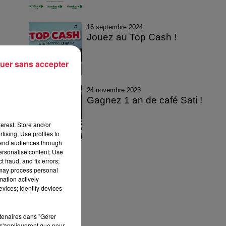
16 septembre 2024
Jouez au Top Cash !
uer sans accepter
24 novembre 2023
Gagnez 1 an de café Sati !
erest: Store and/or
tising; Use profiles to
tand audiences through
personalise content; Use
 fraud, and fix errors;
 may process personal
mation actively
vices; Identify devices
rtenaires dans "Gérer
s'appliqueront que pour