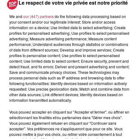
Le respect de votre vie privée est notre priorité
We and
our (447) partners
do the following data processing based on
A lire aussi
your consent and/or our legitimate interest: Store and/or access
information on a device; Use limited data to select advertising; Create
profiles for personalised advertising; Use profiles to select personalised
6 août 2026
advertising; Measure advertising performance; Measure content
À Hoerdt, de l’eau brune sort des
performance; Understand audiences through statistics or combinations
robinets
of data from different sources; Develop and improve services; Create
profiles to personalise content; Use profiles to select personalised
content; Use limited data to select content; Ensure security, prevent and
detect fraud, and fix errors; Deliver and present advertising and content;
Save and communicate privacy choices. These technologies may
process personal data such as IP address and browsing data to offer
6 août 2026
following functionalities: Identify devices based on information actively
Tags antisémites à Strasbourg :
requested; Use precise geolocation data; Match and combine data from
Catherine Trautmann réagit
other data sources; Link different devices; Identify devices based on
information transmitted automatically.
Vous pouvez accepter en cliquant sur "Accepter et fermer", ou affiner en
sélectionnant les finalités et/ou partenaires dans "Gérer mes choix".
6 août 2026
Vous pouvez également refuser en cliquant sur "Continuer sans
Au zoo de Mulhouse : rencontre
accepter". Vos préférences ne s'appliqueront que pour ce site. Vous
avec les flamants rouges
pouvez mettre à jour vos choix, ou retirer votre consentement à tout