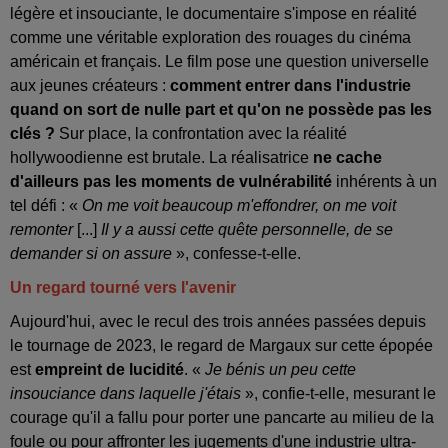
légère et insouciante, le documentaire s'impose en réalité
comme une véritable exploration des rouages du cinéma
américain et français. Le film pose une question universelle
aux jeunes créateurs :
comment entrer dans l'industrie
quand on sort de nulle part et qu'on ne possède pas les
clés ?
Sur place, la confrontation avec la réalité
hollywoodienne est brutale. La réalisatrice
ne cache
d'ailleurs pas les moments de vulnérabilité
inhérents à un
tel défi : «
On me voit beaucoup m'effondrer, on me voit
remonter
[...]
Il y a aussi cette quête personnelle, de se
demander si on assure
», confesse-t-elle.
Un regard tourné vers l'avenir
Aujourd'hui, avec le recul des trois années passées depuis
le tournage de 2023, le regard de Margaux sur cette épopée
est
empreint de lucidité
. «
Je bénis un peu cette
insouciance dans laquelle j'étais
», confie-t-elle, mesurant le
courage qu'il a fallu pour porter une pancarte au milieu de la
foule ou pour affronter les jugements d'une industrie ultra-