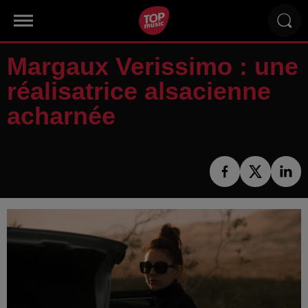
Margaux Verissimo : une
réalisatrice alsacienne
acharnée