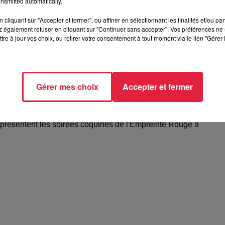
nsmitted automatically.
cliquant sur "Accepter et fermer", ou affiner en sélectionnant les finalités et/ou pa
 également refuser en cliquant sur "Continuer sans accepter". Vos préférences ne 
tre à jour vos choix, ou retirer votre consentement à tout moment via le lien "Gérer 
Gérer mes choix
Accepter et fermer
elle présentent les soirées coquines de
 présentent les soirées coquines de l'Empreinte Rouge à