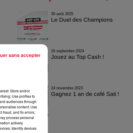
30 août 2025
Le Duel des Champions
16 septembre 2024
uer sans accepter
Jouez au Top Cash !
24 novembre 2023
erest: Store and/or
Gagnez 1 an de café Sati !
tising; Use profiles to
tand audiences through
personalise content; Use
 fraud, and fix errors;
 may process personal
mation actively
vices; Identify devices