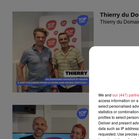
Thierry du D
Thierry du Domai
We and
our (447) partn
access information on a 
select personalised ad
Fanny nous pr
statistics or combinatio
Fanny nous présen
profiles to select person
Deliver and present adv
data such as IP address 
requested; Use precise g