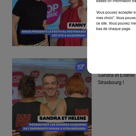
based on information tra
Vous pouvez accepter en 
mes choix". Vous pouvez
ce site. Vous pouvez met
bas de chaque page.
Sandra et Est
l'Empreinte...
Sandra et Estelle
Strasbourg !