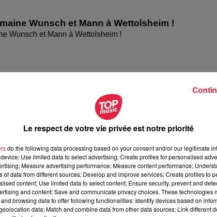
omaine Wunsch et Mann à Wettolsheim !
ne Wunsch et Mann à Wettolsheim !
Contin
Le respect de votre vie privée est notre priorité
ers
do the following data processing based on your consent and/or our legitimate int
device; Use limited data to select advertising; Create profiles for personalised adver
vertising; Measure advertising performance; Measure content performance; Unders
ésente le festival Festimania !
ns of data from different sources; Develop and improve services; Create profiles to 
te le festival Festimania !
alised content; Use limited data to select content; Ensure security, prevent and detect
ertising and content; Save and communicate privacy choices. These technologies
and browsing data to offer following functionalities: Identify devices based on infor
eolocation data; Match and combine data from other data sources; Link different de