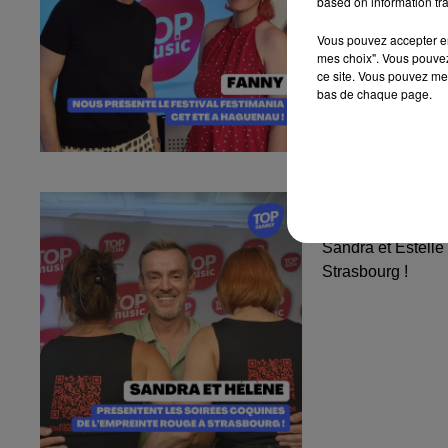
based on information tra
Vous pouvez accepter en 
mes choix". Vous pouvez
ce site. Vous pouvez met
bas de chaque page.
Sandra et Est
l'Empreinte...
Sandra et Estelle
Strasbourg !