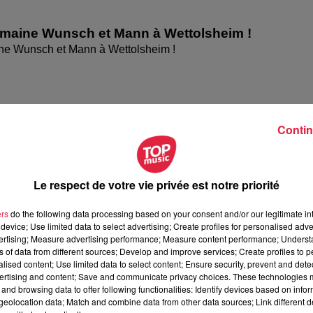
omaine Wunsch et Mann à Wettolsheim !
ne Wunsch et Mann à Wettolsheim !
Contin
Le respect de votre vie privée est notre priorité
ers
do the following data processing based on your consent and/or our legitimate int
device; Use limited data to select advertising; Create profiles for personalised adver
vertising; Measure advertising performance; Measure content performance; Unders
ésente le festival Festimania !
ns of data from different sources; Develop and improve services; Create profiles to 
te le festival Festimania !
alised content; Use limited data to select content; Ensure security, prevent and detect
ertising and content; Save and communicate privacy choices. These technologies
and browsing data to offer following functionalities: Identify devices based on infor
eolocation data; Match and combine data from other data sources; Link different de