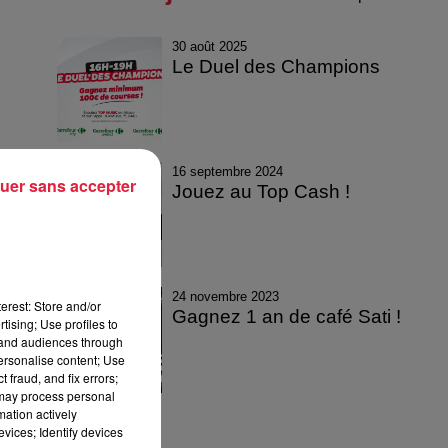
30 août 2025
Le Duel des Champions
16 septembre 2024
uer sans accepter
Jouez au Top Cash !
24 novembre 2023
erest: Store and/or
Gagnez 1 an de café Sati !
tising; Use profiles to
tand audiences through
personalise content; Use
 fraud, and fix errors;
 may process personal
mation actively
vices; Identify devices