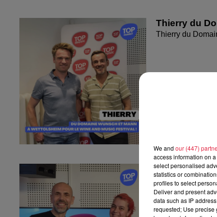
Thierry du D
Thierry du Domai
We and
our (447) partn
access information on a 
select personalised ad
Fanny nous pr
statistics or combinatio
Fanny nous présen
profiles to select person
Deliver and present adv
data such as IP address 
requested; Use precise g