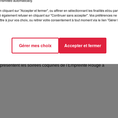
nsmitted automatically.
cliquant sur "Accepter et fermer", ou affiner en sélectionnant les finalités et/ou pa
 également refuser en cliquant sur "Continuer sans accepter". Vos préférences ne 
tre à jour vos choix, ou retirer votre consentement à tout moment via le lien "Gérer 
Gérer mes choix
Accepter et fermer
elle présentent les soirées coquines de
 présentent les soirées coquines de l'Empreinte Rouge à