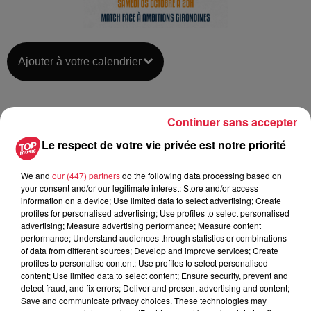
Ajouter à votre calendrier
du
5 octobre 2024 à 20h00
Continuer sans accepter
Date
au
5 octobre 2024 à 22h00
Le respect de votre vie privée est notre priorité
We and
our (447) partners
do the following data processing based on
your consent and/or our legitimate interest: Store and/or access
Centre Sportif
information on a device; Use limited data to select advertising; Create
Lieu
67118
Geispolsheim
profiles for personalised advertising; Use profiles to select personalised
advertising; Measure advertising performance; Measure content
performance; Understand audiences through statistics or combinations
of data from different sources; Develop and improve services; Create
profiles to personalise content; Use profiles to select personalised
Organisateur
https://cjs-geispolsheim.fr/
content; Use limited data to select content; Ensure security, prevent and
detect fraud, and fix errors; Deliver and present advertising and content;
Save and communicate privacy choices. These technologies may