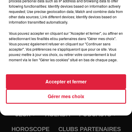
process personal data such as IP address and browsing data to offer
following functionalities: Identify devices based on information actively
Tarif
Payant
requested; Use precise geolocation data; Match and combine data from
other data sources; Link different devices; Identify devices based on
information transmitted automatically.
Vous pouvez accepter en cliquant sur "Accepter et fermer", ou affiner en
sélectionnant les finalités et/ou partenaires dans "Gérer mes choix".
Vous pouvez également refuser en cliquant sur "Continuer sans
accepter". Vos préférences ne s'appliqueront que pour ce site. Vous
pouvez mettre à jour vos choix, ou retirer votre consentement à tout
moment via le lien "Gérer les cookies" situé en bas de chaque page.
Accepter et fermer
RADIO
INFOS
Gérer mes choix
TRAQUEURS D'EMPLOI
CASTING
JEUX
AGENDA
PODCASTS
HOROSCOPE
CLUBS PARTENAIRES