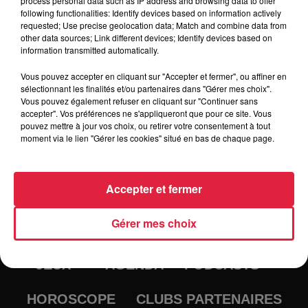
process personal data such as IP address and browsing data to offer
following functionalities: Identify devices based on information actively
Tarif
Payant
requested; Use precise geolocation data; Match and combine data from
other data sources; Link different devices; Identify devices based on
information transmitted automatically.
Vous pouvez accepter en cliquant sur "Accepter et fermer", ou affiner en
sélectionnant les finalités et/ou partenaires dans "Gérer mes choix".
Vous pouvez également refuser en cliquant sur "Continuer sans
accepter". Vos préférences ne s'appliqueront que pour ce site. Vous
pouvez mettre à jour vos choix, ou retirer votre consentement à tout
moment via le lien "Gérer les cookies" situé en bas de chaque page.
Accepter et fermer
RADIO
INFOS
Gérer mes choix
TRAQUEURS D'EMPLOI
CASTING
JEUX
AGENDA
PODCASTS
HOROSCOPE
CLUBS PARTENAIRES