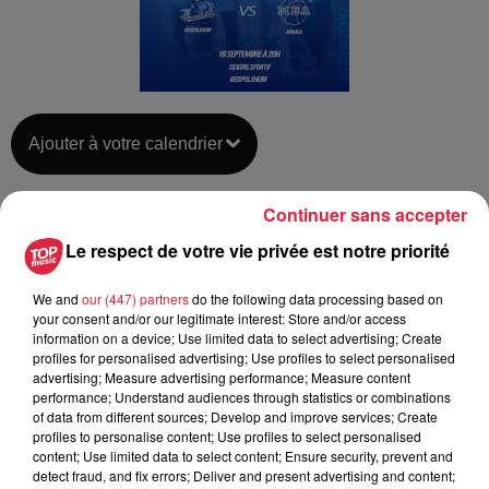
Ajouter à votre calendrier
Continuer sans accepter
du
16 septembre 2023 à 20h00
Le respect de votre vie privée est notre priorité
Date
au
16 septembre 2023 à 22h00
We and
our (447) partners
do the following data processing based on
your consent and/or our legitimate interest: Store and/or access
information on a device; Use limited data to select advertising; Create
Centre Sportif
profiles for personalised advertising; Use profiles to select personalised
Lieu
advertising; Measure advertising performance; Measure content
67118
Geispolsheim
performance; Understand audiences through statistics or combinations
of data from different sources; Develop and improve services; Create
profiles to personalise content; Use profiles to select personalised
content; Use limited data to select content; Ensure security, prevent and
Organisateur
https://cjs-geispolsheim.fr/
detect fraud, and fix errors; Deliver and present advertising and content;