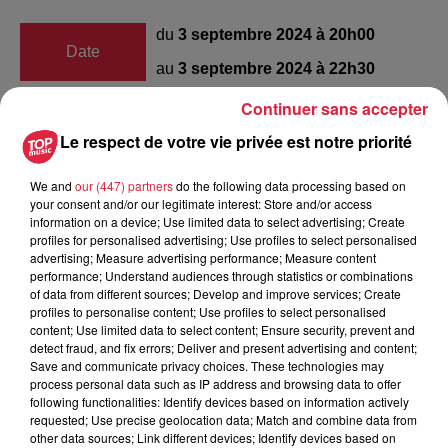
du
3 septembre 2024 à 20h00
Date
au
3 septembre 2024 à 22h30
Continuer sans accepter
Le respect de votre vie privée est notre priorité
CSI
Lieu
67600
Sélestat
We and
our (447) partners
do the following data processing based on
your consent and/or our legitimate interest: Store and/or access
information on a device; Use limited data to select advertising; Create
profiles for personalised advertising; Use profiles to select personalised
Organisateur
https://www.sa-hb.com/
advertising; Measure advertising performance; Measure content
performance; Understand audiences through statistics or combinations
of data from different sources; Develop and improve services; Create
profiles to personalise content; Use profiles to select personalised
content; Use limited data to select content; Ensure security, prevent and
detect fraud, and fix errors; Deliver and present advertising and content;
Tarif
Payant
Save and communicate privacy choices. These technologies may
process personal data such as IP address and browsing data to offer
following functionalities: Identify devices based on information actively
requested; Use precise geolocation data; Match and combine data from
other data sources; Link different devices; Identify devices based on