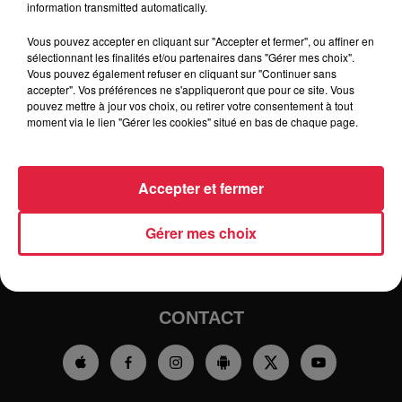
information transmitted automatically.
Vous pouvez accepter en cliquant sur "Accepter et fermer", ou affiner en
sélectionnant les finalités et/ou partenaires dans "Gérer mes choix".
Vous pouvez également refuser en cliquant sur "Continuer sans
accepter". Vos préférences ne s'appliqueront que pour ce site. Vous
pouvez mettre à jour vos choix, ou retirer votre consentement à tout
moment via le lien "Gérer les cookies" situé en bas de chaque page.
RADIO
INFOS
TRAQUEURS D'EMPLOI
CASTING
Accepter et fermer
JEUX
AGENDA
PODCASTS
Gérer mes choix
HOROSCOPE
CLUBS PARTENAIRES
CONTACT