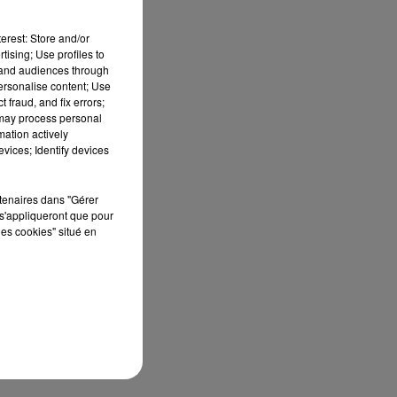
erest: Store and/or
tising; Use profiles to
tand audiences through
personalise content; Use
 fraud, and fix errors;
 may process personal
mation actively
vices; Identify devices
rtenaires dans "Gérer
s'appliqueront que pour
les cookies" situé en