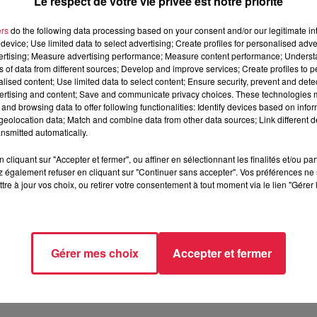
Le respect de votre vie privée est notre priorité
ers
do the following data processing based on your consent and/or our legitimate int
device; Use limited data to select advertising; Create profiles for personalised adver
vertising; Measure advertising performance; Measure content performance; Unders
ns of data from different sources; Develop and improve services; Create profiles to 
écembre 2023 à 19h00
alised content; Use limited data to select content; Ensure security, prevent and detect
ertising and content; Save and communicate privacy choices. These technologies
écembre 2023 à 22h00
and browsing data to offer following functionalities: Identify devices based on infor
eolocation data; Match and combine data from other data sources; Link different de
nsmitted automatically.
ire de Colmar
cliquant sur "Accepter et fermer", ou affiner en sélectionnant les finalités et/ou pa
Colmar
 également refuser en cliquant sur "Continuer sans accepter". Vos préférences ne 
tre à jour vos choix, ou retirer votre consentement à tout moment via le lien "Gérer 
//www.facebook.com/HCCTitans/
Gérer mes choix
Accepter et fermer