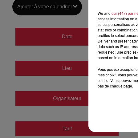
Ajouter à votre calendrier
We and
our (447) partn
access information on a 
select personalised ad
statistics or combinatio
du
9 d
profiles to select person
Date
Deliver and present adv
au
9 d
data such as IP address 
requested; Use precise g
based on information tra
Patino
Lieu
Vous pouvez accepter en 
68000
mes choix". Vous pouvez
ce site. Vous pouvez met
bas de chaque page.
Organisateur
https:
Tarif
Payant