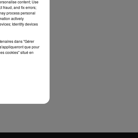
personalise content; Use
 fraud, and fix errors;
 may process personal
mation actively
vices; Identify devices
rtenaires dans "Gérer
s'appliqueront que pour
les cookies" situé en