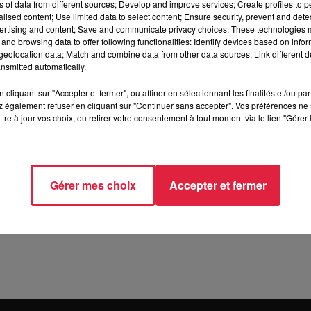
ns of data from different sources; Develop and improve services; Create profiles to 
mars 2024 à 15h00
alised content; Use limited data to select content; Ensure security, prevent and detect
ertising and content; Save and communicate privacy choices. These technologies
mars 2024 à 18h00
and browsing data to offer following functionalities: Identify devices based on infor
eolocation data; Match and combine data from other data sources; Link different de
nsmitted automatically.
cliquant sur "Accepter et fermer", ou affiner en sélectionnant les finalités et/ou pa
 également refuser en cliquant sur "Continuer sans accepter". Vos préférences ne 
Illkirch
tre à jour vos choix, ou retirer votre consentement à tout moment via le lien "Gérer 
Gérer mes choix
Accepter et fermer