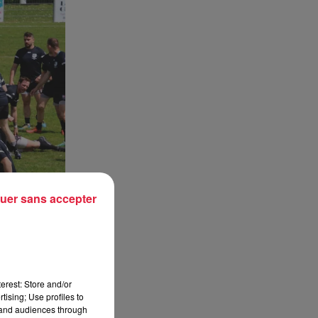
uer sans accepter
erest: Store and/or
tising; Use profiles to
tand audiences through