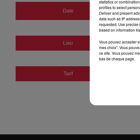
statistics or combinatio
du
24 
profiles to select person
Date
Deliver and present adv
au
24 
data such as IP address 
requested; Use precise g
based on information tra
CRIG
Vous pouvez accepter en 
Lieu
mes choix". Vous pouvez
67400
ce site. Vous pouvez met
bas de chaque page.
Tarif
Gratuit