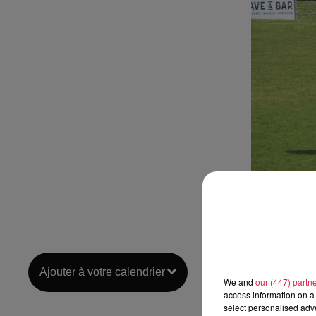
Ajouter à votre calendrier
We and
our (447) partn
access information on a 
select personalised ad