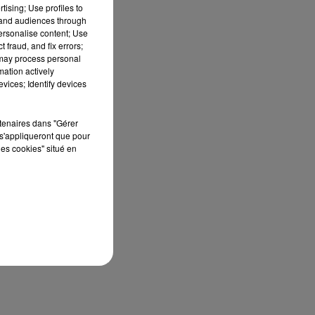
tising; Use profiles to
tand audiences through
personalise content; Use
 fraud, and fix errors;
 may process personal
mation actively
vices; Identify devices
rtenaires dans "Gérer
s'appliqueront que pour
les cookies" situé en