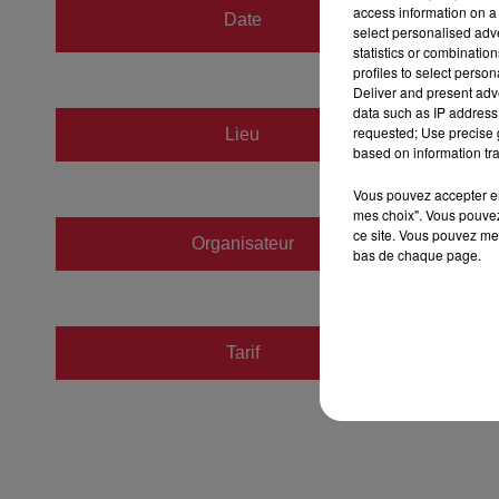
du
24 
access information on a 
Date
select personalised ad
au
24 
statistics or combinatio
profiles to select person
Deliver and present adv
data such as IP address 
CRIG
requested; Use precise g
Lieu
based on information tra
67400
Vous pouvez accepter en 
mes choix". Vous pouvez
ce site. Vous pouvez met
Organisateur
https:
bas de chaque page.
Tarif
Gratuit