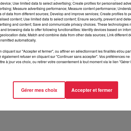
septembre 2023 à 15h00
device; Use limited data to select advertising; Create profiles for personalised adver
vertising; Measure advertising performance; Measure content performance; Unders
septembre 2023 à 18h00
ns of data from different sources; Develop and improve services; Create profiles to 
alised content; Use limited data to select content; Ensure security, prevent and detect
ertising and content; Save and communicate privacy choices. These technologies
and browsing data to offer following functionalities: Identify devices based on infor
eolocation data; Match and combine data from other data sources; Link different de
nsmitted automatically.
ILLKIRCH
cliquant sur "Accepter et fermer", ou affiner en sélectionnant les finalités et/ou pa
 également refuser en cliquant sur "Continuer sans accepter". Vos préférences ne 
tre à jour vos choix, ou retirer votre consentement à tout moment via le lien "Gérer 
//www.facebook.com/CRIGRugby/
Gérer mes choix
Accepter et fermer