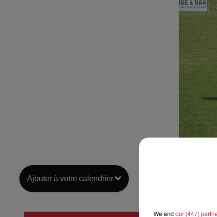
Ajouter à votre calendrier
We and
our (447) partn