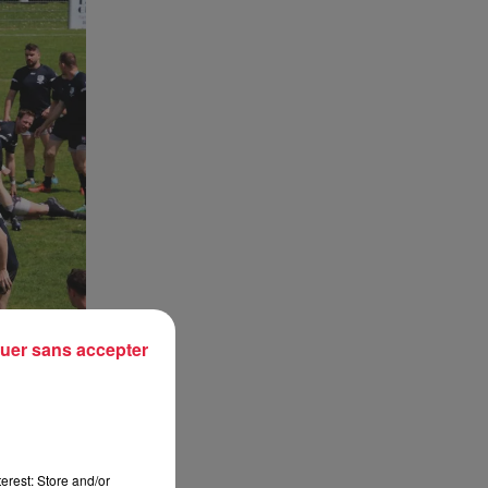
uer sans accepter
erest: Store and/or