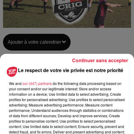
Ajouter à votre calendrier
Continuer sans accepter
du
3 décembre 2023 à 15h00
Le respect de votre vie privée est notre priorité
Date
au
3 décembre 2023 à 18h00
We and
our (447) partners
do the following data processing based on
your consent and/or our legitimate interest: Store and/or access
information on a device; Use limited data to select advertising; Create
profiles for personalised advertising; Use profiles to select personalised
CRIG
Lieu
advertising; Measure advertising performance; Measure content
67400
Illkirch
performance; Understand audiences through statistics or combinations
of data from different sources; Develop and improve services; Create
profiles to personalise content; Use profiles to select personalised
content; Use limited data to select content; Ensure security, prevent and
Organisateur
https://www.facebook.com/CRIGRugby/
detect fraud, and fix errors; Deliver and present advertising and content;