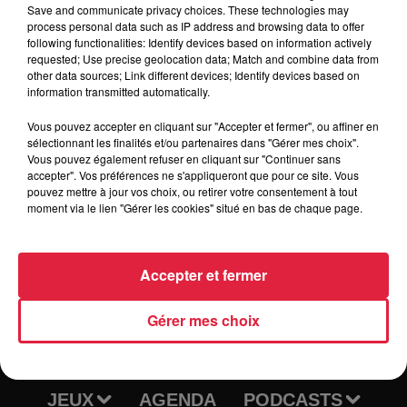
Save and communicate privacy choices. These technologies may
process personal data such as IP address and browsing data to offer
following functionalities: Identify devices based on information actively
requested; Use precise geolocation data; Match and combine data from
other data sources; Link different devices; Identify devices based on
Tarif
Gratuit
information transmitted automatically.
Vous pouvez accepter en cliquant sur "Accepter et fermer", ou affiner en
sélectionnant les finalités et/ou partenaires dans "Gérer mes choix".
Vous pouvez également refuser en cliquant sur "Continuer sans
accepter". Vos préférences ne s'appliqueront que pour ce site. Vous
pouvez mettre à jour vos choix, ou retirer votre consentement à tout
moment via le lien "Gérer les cookies" situé en bas de chaque page.
Accepter et fermer
RADIO
INFOS
Gérer mes choix
TRAQUEURS D'EMPLOI
CASTING
JEUX
AGENDA
PODCASTS