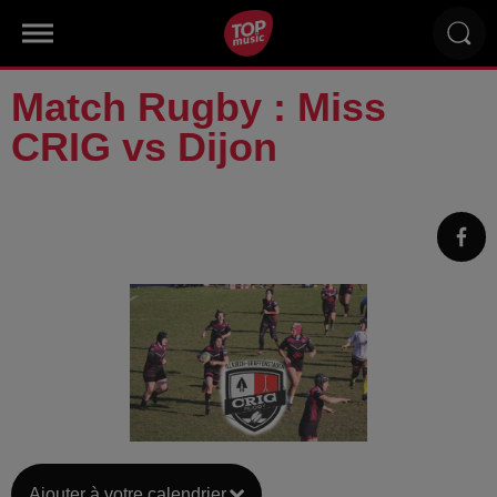
Match Rugby : Miss
CRIG vs Dijon
Ajouter à votre calendrier