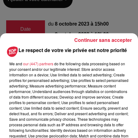
du
8 octobre 2023 à 15h00
Date
au
8 octobre 2023 à 18h00
Continuer sans accepter
Le respect de votre vie privée est notre priorité
CRIG
Lieu
We and
our (447) partners
do the following data processing based on
67400
Illkirch
your consent and/or our legitimate interest: Store and/or access
information on a device; Use limited data to select advertising; Create
profiles for personalised advertising; Use profiles to select personalised
advertising; Measure advertising performance; Measure content
Organisateur
https://www.facebook.com/CRIGRugby/
performance; Understand audiences through statistics or combinations
of data from different sources; Develop and improve services; Create
profiles to personalise content; Use profiles to select personalised
content; Use limited data to select content; Ensure security, prevent and
detect fraud, and fix errors; Deliver and present advertising and content;
Save and communicate privacy choices. These technologies may
Tarif
Gratuit
process personal data such as IP address and browsing data to offer
following functionalities: Identify devices based on information actively
requested; Use precise geolocation data; Match and combine data from