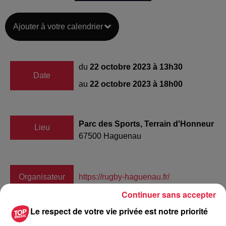
Ajouter à votre calendrier
du
22 octobre 2023 à 13h30
Date
au
22 octobre 2023 à 18h00
Parc des Sports, Terrain d'Honneur
Lieu
67500
Haguenau
Organisateur
https://rugby-haguenau.fr/
Continuer sans accepter
Le respect de votre vie privée est notre priorité