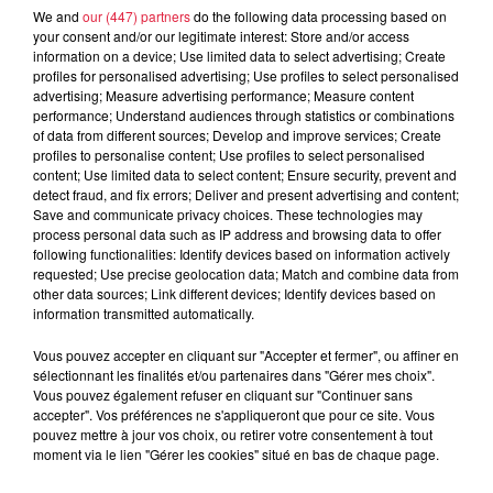
Tarif
Gratuit
We and
our (447) partners
do the following data processing based on
your consent and/or our legitimate interest: Store and/or access
information on a device; Use limited data to select advertising; Create
profiles for personalised advertising; Use profiles to select personalised
advertising; Measure advertising performance; Measure content
Match de l'équipe réserve en ouverture
performance; Understand audiences through statistics or combinations
dès 13h30, suivi du match de Fédérale 3 à
of data from different sources; Develop and improve services; Create
profiles to personalise content; Use profiles to select personalised
15h15
content; Use limited data to select content; Ensure security, prevent and
detect fraud, and fix errors; Deliver and present advertising and content;
Save and communicate privacy choices. These technologies may
process personal data such as IP address and browsing data to offer
⏰ Coup d'envoi : 13H30 & 15H15
following functionalities: Identify devices based on information actively
requested; Use precise geolocation data; Match and combine data from
🏟️ Parc des sports, Terrain d'Honneur
other data sources; Link different devices; Identify devices based on
information transmitted automatically.
Une participation de 2 euros sera demandée à chaque
spectateurs et la somme récoltée sera reversée en totalité à
Vous pouvez accepter en cliquant sur "Accepter et fermer", ou affiner en
l'association La Fabrique en Rose ! 💝
sélectionnant les finalités et/ou partenaires dans "Gérer mes choix".
Vous pouvez également refuser en cliquant sur "Continuer sans
Une rose sera offerte à chaque femme venue nous supporter
accepter". Vos préférences ne s'appliqueront que pour ce site. Vous
pouvez mettre à jour vos choix, ou retirer votre consentement à tout
par notre partenaire match Kintesens Haguenau 🌹💕
moment via le lien "Gérer les cookies" situé en bas de chaque page.
Allez les Bleus ! 🦅💙