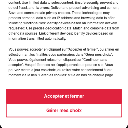
content; Use limited data to select content; Ensure security, prevent and
Tarif
Gratuit
detect fraud, and fix errors; Deliver and present advertising and content;
Save and communicate privacy choices. These technologies may
process personal data such as IP address and browsing data to offer
following functionalities: Identify devices based on information actively
requested; Use precise geolocation data; Match and combine data from
Match de l'équipe réserve en ouverture
other data sources; Link different devices; Identify devices based on
dès 13h30, suivi du match de Fédérale 3 à
information transmitted automatically.
15h15
Vous pouvez accepter en cliquant sur "Accepter et fermer", ou affiner en
sélectionnant les finalités et/ou partenaires dans "Gérer mes choix".
Vous pouvez également refuser en cliquant sur "Continuer sans
accepter". Vos préférences ne s'appliqueront que pour ce site. Vous
pouvez mettre à jour vos choix, ou retirer votre consentement à tout
moment via le lien "Gérer les cookies" situé en bas de chaque page.
Accepter et fermer
Gérer mes choix
RADIO
INFOS