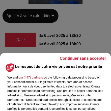
Ajouter à votre calendrier
du
6 avril 2025 à 13h30
Date
au
6 avril 2025 à 18h00
Continuer sans accepter
Parc des Sports
Lieu
Le respect de votre vie privée est notre priorité
67500
Haguenau
We and
our (447) partners
do the following data processing based on
your consent and/or our legitimate interest: Store and/or access
information on a device; Use limited data to select advertising; Create
Organisateur
https://rugby-haguenau.fr/
profiles for personalised advertising; Use profiles to select personalised
advertising; Measure advertising performance; Measure content
performance; Understand audiences through statistics or combinations
of data from different sources; Develop and improve services; Create
profiles to personalise content; Use profiles to select personalised