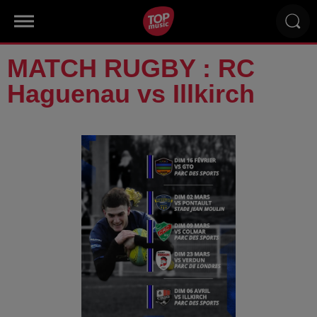
MATCH RUGBY : RC
Haguenau vs Illkirch