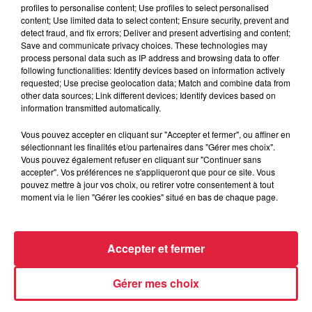
profiles to personalise content; Use profiles to select personalised
content; Use limited data to select content; Ensure security, prevent and
detect fraud, and fix errors; Deliver and present advertising and content;
Tarif
Gratuit
Save and communicate privacy choices. These technologies may
process personal data such as IP address and browsing data to offer
following functionalities: Identify devices based on information actively
requested; Use precise geolocation data; Match and combine data from
other data sources; Link different devices; Identify devices based on
Match de l'équipe réserve en ouverture
information transmitted automatically.
dès 13h30, suivi du match de Fédérale 3 à
Vous pouvez accepter en cliquant sur "Accepter et fermer", ou affiner en
15h15
sélectionnant les finalités et/ou partenaires dans "Gérer mes choix".
Vous pouvez également refuser en cliquant sur "Continuer sans
accepter". Vos préférences ne s'appliqueront que pour ce site. Vous
pouvez mettre à jour vos choix, ou retirer votre consentement à tout
moment via le lien "Gérer les cookies" situé en bas de chaque page.
Accepter et fermer
Gérer mes choix