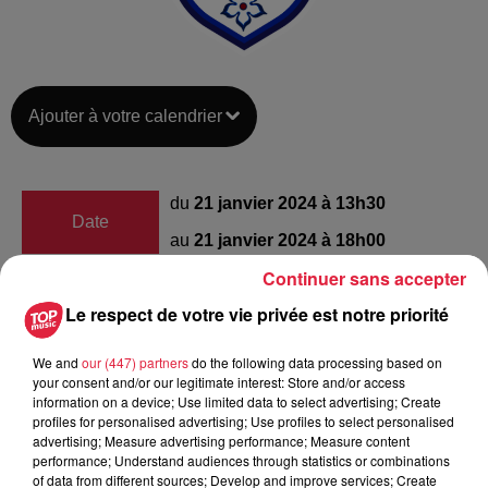
Ajouter à votre calendrier
du
21 janvier 2024 à 13h30
Date
au
21 janvier 2024 à 18h00
Continuer sans accepter
Le respect de votre vie privée est notre priorité
Parc des Sports
Lieu
67500
Haguenau
We and
our (447) partners
do the following data processing based on
your consent and/or our legitimate interest: Store and/or access
information on a device; Use limited data to select advertising; Create
profiles for personalised advertising; Use profiles to select personalised
advertising; Measure advertising performance; Measure content
Organisateur
https://rugby-haguenau.fr/
performance; Understand audiences through statistics or combinations
of data from different sources; Develop and improve services; Create