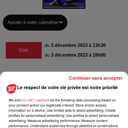
Ajouter à votre calendrier
du
3 décembre 2023 à 13h30
Date
au
3 décembre 2023 à 18h00
Continuer sans accepter
Parc des Sports
Lieu
67500
Haguenau
Le respect de votre vie privée est notre priorité
We and
our (447) partners
do the following data processing based on
your consent and/or our legitimate interest: Store and/or access
Organisateur
https://rugby-haguenau.fr/
information on a device; Use limited data to select advertising; Create
profiles for personalised advertising; Use profiles to select personalised
advertising; Measure advertising performance; Measure content
performance; Understand audiences through statistics or combinations