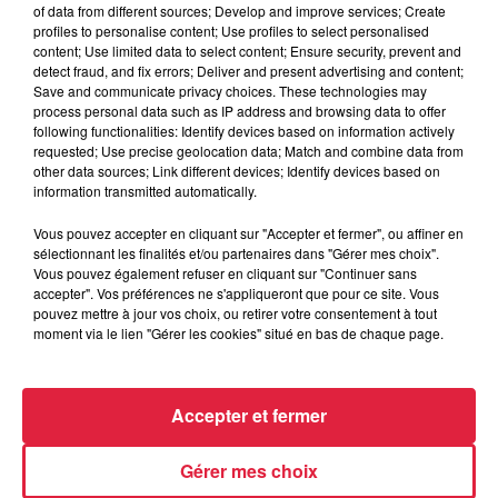
of data from different sources; Develop and improve services; Create
Tarif
Gratuit
profiles to personalise content; Use profiles to select personalised
content; Use limited data to select content; Ensure security, prevent and
detect fraud, and fix errors; Deliver and present advertising and content;
Save and communicate privacy choices. These technologies may
process personal data such as IP address and browsing data to offer
Après une victoire ultra importante sur le terrain du leader
following functionalities: Identify devices based on information actively
requested; Use precise geolocation data; Match and combine data from
strasbourgeois, nos Bleus accueillent leur premier
other data sources; Link different devices; Identify devices based on
poursuivant au classement, l'Olympique de Besançon
information transmitted automatically.
Rugby ! 🔵
Vous pouvez accepter en cliquant sur "Accepter et fermer", ou affiner en
Un match qui marquera la fin de la phase aller et la dernière
sélectionnant les finalités et/ou partenaires dans "Gérer mes choix".
sortie à domicile de 2023 !
Vous pouvez également refuser en cliquant sur "Continuer sans
accepter". Vos préférences ne s'appliqueront que pour ce site. Vous
pouvez mettre à jour vos choix, ou retirer votre consentement à tout
moment via le lien "Gérer les cookies" situé en bas de chaque page.
Accepter et fermer
Gérer mes choix