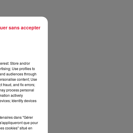
uer sans accepter
erest: Store and/or
tising; Use profiles to
tand audiences through
personalise content; Use
 fraud, and fix errors;
 may process personal
mation actively
vices; Identify devices
rtenaires dans "Gérer
s'appliqueront que pour
les cookies" situé en