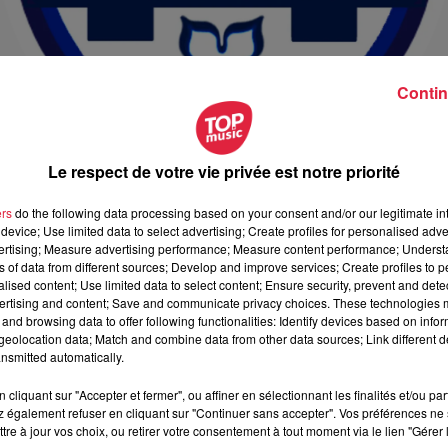
Contin
Le respect de votre vie privée est notre priorité
ers
do the following data processing based on your consent and/or our legitimate int
device; Use limited data to select advertising; Create profiles for personalised adver
vertising; Measure advertising performance; Measure content performance; Unders
ns of data from different sources; Develop and improve services; Create profiles to 
alised content; Use limited data to select content; Ensure security, prevent and detect
ertising and content; Save and communicate privacy choices. These technologies
and browsing data to offer following functionalities: Identify devices based on infor
eolocation data; Match and combine data from other data sources; Link different de
nsmitted automatically.
mars 2024 à 13h30
mars 2024 à 18h00
cliquant sur "Accepter et fermer", ou affiner en sélectionnant les finalités et/ou pa
 également refuser en cliquant sur "Continuer sans accepter". Vos préférences ne 
tre à jour vos choix, ou retirer votre consentement à tout moment via le lien "Gérer 