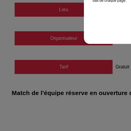
bas de chaque page.
Parc d
Lieu
67500
Organisateur
https:/
Tarif
Gratuit
Match de l'équipe réserve en ouverture 