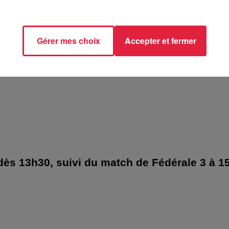
es Sports
Haguenau
Gérer mes choix
Accepter et fermer
/rugby-haguenau.fr/
dès 13h30, suivi du match de Fédérale 3 à 1