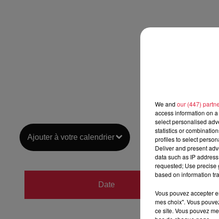
We and
our (447) partn
access information on a 
select personalised ad
statistics or combinatio
Ajouter à votre calendrier
profiles to select person
Deliver and present adv
data such as IP address 
requested; Use precise g
based on information tra
du
24 
Date
au
24 
Vous pouvez accepter en 
mes choix". Vous pouvez
ce site. Vous pouvez met