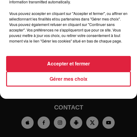
information transmitted automatically.
Vous pouvez accepter en cliquant sur "Accepter et fermer", ou affiner en
sélectionnant les finalités et/ou partenaires dans "Gérer mes choix".
Vous pouvez également refuser en cliquant sur "Continuer sans
accepter". Vos préférences ne s'appliqueront que pour ce site. Vous
pouvez mettre à jour vos choix, ou retirer votre consentement à tout
moment via le lien "Gérer les cookies" situé en bas de chaque page.
RADIO
INFOS
TRAQUEURS D'EMPLOI
CASTING
Accepter et fermer
JEUX
AGENDA
PODCASTS
Gérer mes choix
HOROSCOPE
CLUBS PARTENAIRES
CONTACT