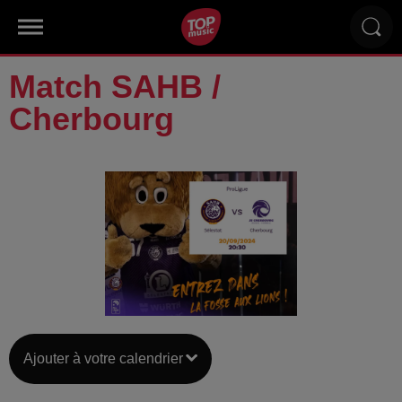
Match SAHB /
Cherbourg
Ajouter à votre calendrier