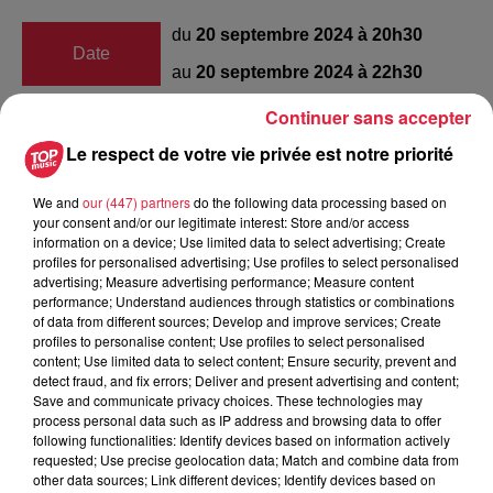
du
20 septembre 2024 à 20h30
Date
au
20 septembre 2024 à 22h30
Continuer sans accepter
Le respect de votre vie privée est notre priorité
CSI
Lieu
67600
Sélestat
We and
our (447) partners
do the following data processing based on
your consent and/or our legitimate interest: Store and/or access
information on a device; Use limited data to select advertising; Create
profiles for personalised advertising; Use profiles to select personalised
Organisateur
https://www.sa-hb.com/
advertising; Measure advertising performance; Measure content
performance; Understand audiences through statistics or combinations
of data from different sources; Develop and improve services; Create
profiles to personalise content; Use profiles to select personalised
content; Use limited data to select content; Ensure security, prevent and
detect fraud, and fix errors; Deliver and present advertising and content;
Tarif
Payant
Save and communicate privacy choices. These technologies may
process personal data such as IP address and browsing data to offer
following functionalities: Identify devices based on information actively
requested; Use precise geolocation data; Match and combine data from
other data sources; Link different devices; Identify devices based on