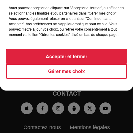
Vous pouvez accepter en cliquant sur "Accepter et fermer", ou affiner en
sélectionnant les finalités et/ou partenaires dans "Gérer mes choix".
Vous pouvez également refuser en cliquant sur "Continuer sans
accepter". Vos préférences ne s'appliqueront que pour ce site. Vous
pouvez mettre à jour vos choix, ou retirer votre consentement à tout
RADIO
INFOS
moment via le lien "Gérer les cookies" situé en bas de chaque page.
TRAQUEURS D'EMPLOI
CASTING
Accepter et fermer
JEUX
AGENDA
PODCASTS
Gérer mes choix
HOROSCOPE
CLUBS PARTENAIRES
CONTACT
Contactez-nous
Mentions légales