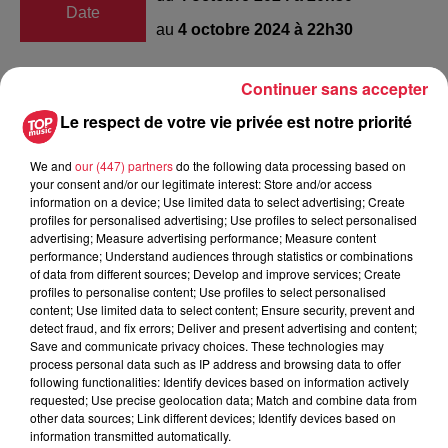
Date
au
4 octobre 2024 à 22h30
Continuer sans accepter
CSI
Lieu
Le respect de votre vie privée est notre priorité
67600
Sélestat
We and
our (447) partners
do the following data processing based on
your consent and/or our legitimate interest: Store and/or access
information on a device; Use limited data to select advertising; Create
Organisateur
https://www.sa-hb.com/
profiles for personalised advertising; Use profiles to select personalised
advertising; Measure advertising performance; Measure content
performance; Understand audiences through statistics or combinations
of data from different sources; Develop and improve services; Create
profiles to personalise content; Use profiles to select personalised
content; Use limited data to select content; Ensure security, prevent and
Tarif
Payant
detect fraud, and fix errors; Deliver and present advertising and content;
Save and communicate privacy choices. These technologies may
process personal data such as IP address and browsing data to offer
following functionalities: Identify devices based on information actively
requested; Use precise geolocation data; Match and combine data from
other data sources; Link different devices; Identify devices based on
information transmitted automatically.