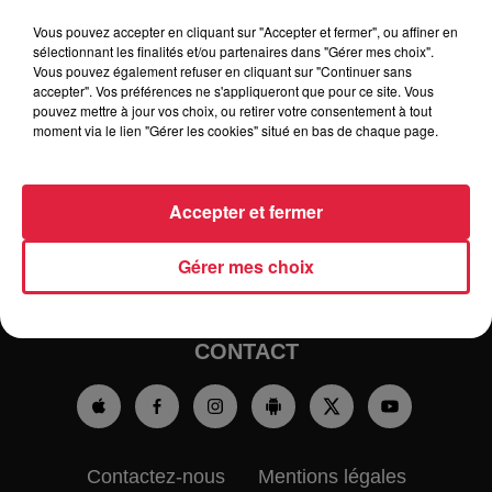
Vous pouvez accepter en cliquant sur "Accepter et fermer", ou affiner en
sélectionnant les finalités et/ou partenaires dans "Gérer mes choix".
Vous pouvez également refuser en cliquant sur "Continuer sans
accepter". Vos préférences ne s'appliqueront que pour ce site. Vous
pouvez mettre à jour vos choix, ou retirer votre consentement à tout
RADIO
INFOS
moment via le lien "Gérer les cookies" situé en bas de chaque page.
TRAQUEURS D'EMPLOI
CASTING
Accepter et fermer
JEUX
AGENDA
PODCASTS
Gérer mes choix
HOROSCOPE
CLUBS PARTENAIRES
CONTACT
Contactez-nous
Mentions légales