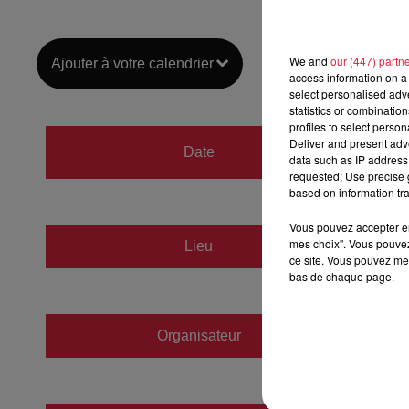
We and
our (447) partn
Ajouter à votre calendrier
access information on a 
select personalised ad
statistics or combinatio
profiles to select person
du
10 
Deliver and present adv
Date
data such as IP address 
au
10 
requested; Use precise g
based on information tra
Vous pouvez accepter en 
CSI
mes choix". Vous pouvez
Lieu
ce site. Vous pouvez met
67600
bas de chaque page.
Organisateur
https:/