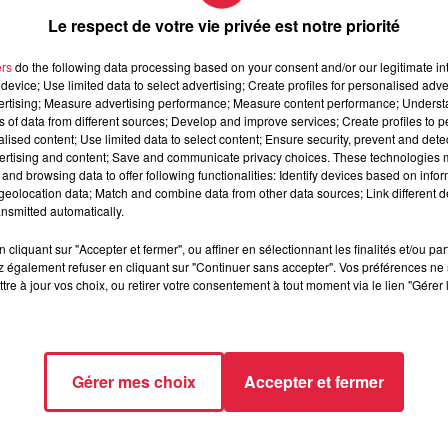
Le respect de votre vie privée est notre priorité
ers
do the following data processing based on your consent and/or our legitimate int
device; Use limited data to select advertising; Create profiles for personalised adver
vertising; Measure advertising performance; Measure content performance; Unders
ns of data from different sources; Develop and improve services; Create profiles to 
alised content; Use limited data to select content; Ensure security, prevent and detect
mai 2026 à 17h00
ertising and content; Save and communicate privacy choices. These technologies
and browsing data to offer following functionalities: Identify devices based on infor
mai 2026 à 19h30
eolocation data; Match and combine data from other data sources; Link different de
nsmitted automatically.
cliquant sur "Accepter et fermer", ou affiner en sélectionnant les finalités et/ou pa
 également refuser en cliquant sur "Continuer sans accepter". Vos préférences ne 
tre à jour vos choix, ou retirer votre consentement à tout moment via le lien "Gérer 
SELESTAT
/www.sa-hb.com/
Gérer mes choix
Accepter et fermer