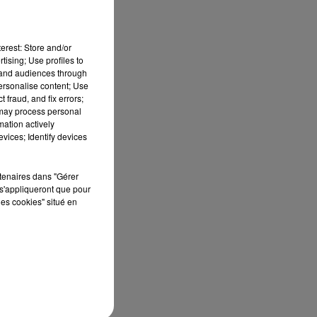
erest: Store and/or
tising; Use profiles to
tand audiences through
personalise content; Use
 fraud, and fix errors;
 may process personal
mation actively
vices; Identify devices
rtenaires dans "Gérer
s'appliqueront que pour
les cookies" situé en