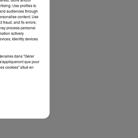
tising; Use profiles to
tand audiences through
personalise content; Use
 fraud, and fix errors;
 may process personal
mation actively
vices; Identify devices
rtenaires dans "Gérer
s'appliqueront que pour
les cookies" situé en