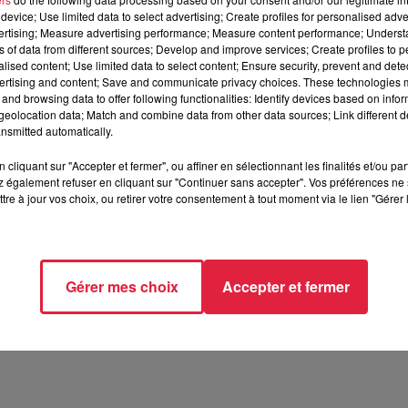
mai 2025 à 20h30
device; Use limited data to select advertising; Create profiles for personalised adver
vertising; Measure advertising performance; Measure content performance; Unders
mai 2025 à 22h30
ns of data from different sources; Develop and improve services; Create profiles to 
alised content; Use limited data to select content; Ensure security, prevent and detect
ertising and content; Save and communicate privacy choices. These technologies
and browsing data to offer following functionalities: Identify devices based on infor
eolocation data; Match and combine data from other data sources; Link different de
nsmitted automatically.
Sélestat
cliquant sur "Accepter et fermer", ou affiner en sélectionnant les finalités et/ou pa
 également refuser en cliquant sur "Continuer sans accepter". Vos préférences ne 
tre à jour vos choix, ou retirer votre consentement à tout moment via le lien "Gérer 
/www.sa-hb.com/
Gérer mes choix
Accepter et fermer