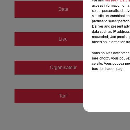
du
16 
access information on a 
Date
select personalised ad
au
16 
statistics or combinatio
profiles to select person
Deliver and present adv
data such as IP address 
requested; Use precise g
CSI
Lieu
based on information tra
67600
Vous pouvez accepter en 
mes choix". Vous pouvez
ce site. Vous pouvez met
Organisateur
https:/
bas de chaque page.
Tarif
Payant