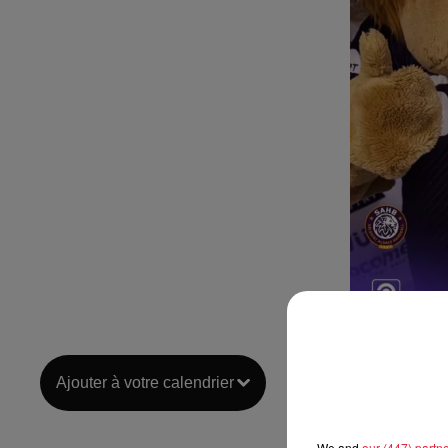
Ajouter à votre calendrier
We and
our (447) partn