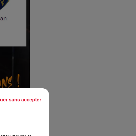
uer sans accepter
erest: Store and/or