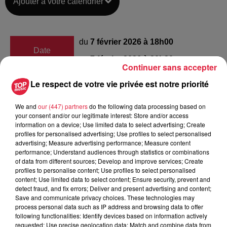
Ajouter à votre calendrier
du
7 février 2026 à 18h00
Date
au
7 février 2026 à 20h30
Continuer sans accepter
Le respect de votre vie privée est notre priorité
COLMAR STADIUM
Lieu
We and
our (447) partners
do the following data processing based on
68000
COLMAR
your consent and/or our legitimate interest: Store and/or access
information on a device; Use limited data to select advertising; Create
profiles for personalised advertising; Use profiles to select personalised
advertising; Measure advertising performance; Measure content
performance; Understand audiences through statistics or combinations
Organisateur
https://www.facebook.com/srcolmar/
of data from different sources; Develop and improve services; Create
profiles to personalise content; Use profiles to select personalised
content; Use limited data to select content; Ensure security, prevent and
detect fraud, and fix errors; Deliver and present advertising and content;
Save and communicate privacy choices. These technologies may
Tarif
Payant
process personal data such as IP address and browsing data to offer
following functionalities: Identify devices based on information actively
requested; Use precise geolocation data; Match and combine data from