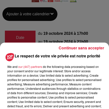
Ajouter à votre calendrier
du
19 octobre 2024 à 17h00
Date
au
19 octobre 2024 à 21h00
Continuer sans accepter
Le respect de votre vie privée est notre priorité
Colmar Stadium
Lieu
We and
our (447) partners
do the following data processing based on
68000
Colmar
your consent and/or our legitimate interest: Store and/or access
information on a device; Use limited data to select advertising; Create
profiles for personalised advertising; Use profiles to select personalised
advertising; Measure advertising performance; Measure content
Organisateur
https://www.facebook.com/srcolmar/
performance; Understand audiences through statistics or combinations
of data from different sources; Develop and improve services; Create
profiles to personalise content; Use profiles to select personalised
content; Use limited data to select content; Ensure security, prevent and
detect fraud, and fix errors; Deliver and present advertising and content;