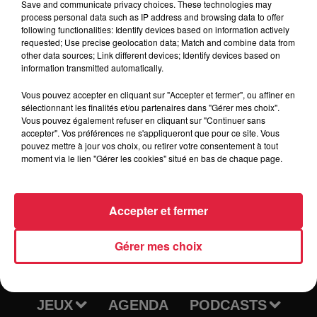
Tarif
Payant
Save and communicate privacy choices. These technologies may
process personal data such as IP address and browsing data to offer
following functionalities: Identify devices based on information actively
requested; Use precise geolocation data; Match and combine data from
other data sources; Link different devices; Identify devices based on
Vérifiez les horaires avant chaque match
information transmitted automatically.
Vous pouvez accepter en cliquant sur "Accepter et fermer", ou affiner en
sélectionnant les finalités et/ou partenaires dans "Gérer mes choix".
Vous pouvez également refuser en cliquant sur "Continuer sans
accepter". Vos préférences ne s'appliqueront que pour ce site. Vous
pouvez mettre à jour vos choix, ou retirer votre consentement à tout
moment via le lien "Gérer les cookies" situé en bas de chaque page.
Accepter et fermer
RADIO
INFOS
Gérer mes choix
TRAQUEURS D'EMPLOI
CASTING
JEUX
AGENDA
PODCASTS