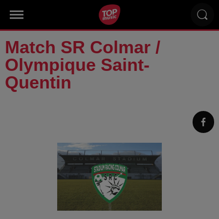
Match SR Colmar /
Olympique Saint-
Quentin