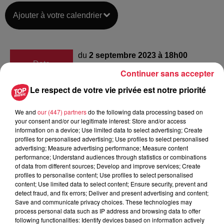
Ajouter à votre calendrier
du
2 septembre 2023 à 18h00
Date
Continuer sans accepter
au
2 septembre 2023 à 20h30
Le respect de votre vie privée est notre priorité
We and
our (447) partners
do the following data processing based on
Colmar Stadium
Lieu
your consent and/or our legitimate interest: Store and/or access
68000
COLMAR
information on a device; Use limited data to select advertising; Create
profiles for personalised advertising; Use profiles to select personalised
advertising; Measure advertising performance; Measure content
performance; Understand audiences through statistics or combinations
Organisateur
https://sr-colmar.fr/
of data from different sources; Develop and improve services; Create
profiles to personalise content; Use profiles to select personalised
content; Use limited data to select content; Ensure security, prevent and
detect fraud, and fix errors; Deliver and present advertising and content;
Save and communicate privacy choices. These technologies may
process personal data such as IP address and browsing data to offer
Tarif
Payant
following functionalities: Identify devices based on information actively