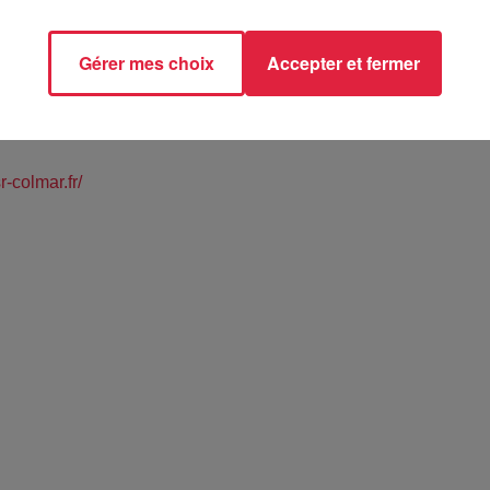
Gérer mes choix
Accepter et fermer
 Stadium
Colmar
sr-colmar.fr/