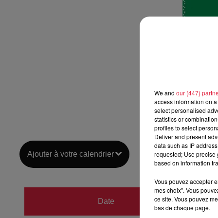
We and
our (447) partn
access information on a 
select personalised ad
statistics or combinatio
profiles to select person
Deliver and present adv
data such as IP address 
Ajouter à votre calendrier
requested; Use precise g
based on information tra
Vous pouvez accepter en 
mes choix". Vous pouvez
du
21 
ce site. Vous pouvez met
Date
bas de chaque page.
au
21 