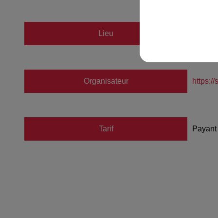
Colmar
Lieu
68000
Organisateur
https://
Tarif
Payant