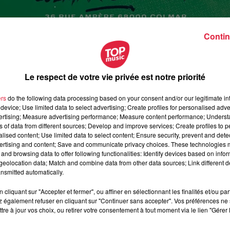
Contin
Le respect de votre vie privée est notre priorité
ers
do the following data processing based on your consent and/or our legitimate int
device; Use limited data to select advertising; Create profiles for personalised adver
vertising; Measure advertising performance; Measure content performance; Unders
ns of data from different sources; Develop and improve services; Create profiles to 
alised content; Use limited data to select content; Ensure security, prevent and detect
ertising and content; Save and communicate privacy choices. These technologies
and browsing data to offer following functionalities: Identify devices based on infor
eolocation data; Match and combine data from other data sources; Link different de
nsmitted automatically.
cliquant sur "Accepter et fermer", ou affiner en sélectionnant les finalités et/ou pa
 également refuser en cliquant sur "Continuer sans accepter". Vos préférences ne 
octobre 2023 à 18h00
tre à jour vos choix, ou retirer votre consentement à tout moment via le lien "Gérer 
octobre 2023 à 21h00