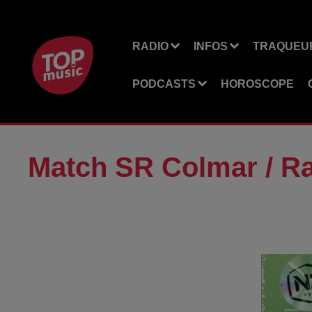
RADIO
INFOS
TRAQUEUR
PODCASTS
HOROSCOPE
Match SR Colmar / R