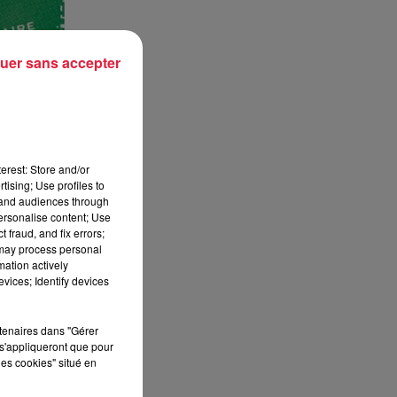
uer sans accepter
erest: Store and/or
tising; Use profiles to
tand audiences through
personalise content; Use
 fraud, and fix errors;
 may process personal
mation actively
vices; Identify devices
rtenaires dans "Gérer
s'appliqueront que pour
les cookies" situé en