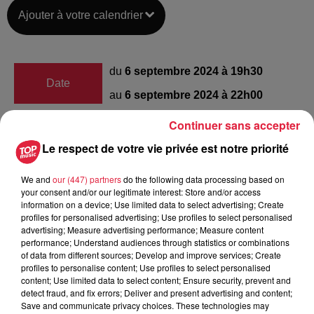
Ajouter à votre calendrier
du
6 septembre 2024 à 19h30
Date
au
6 septembre 2024 à 22h00
Continuer sans accepter
Le respect de votre vie privée est notre priorité
Colmar Stadium
Lieu
68000
Colmar
We and
our (447) partners
do the following data processing based on
your consent and/or our legitimate interest: Store and/or access
information on a device; Use limited data to select advertising; Create
profiles for personalised advertising; Use profiles to select personalised
Organisateur
https://www.facebook.com/srcolmar/
advertising; Measure advertising performance; Measure content
performance; Understand audiences through statistics or combinations
of data from different sources; Develop and improve services; Create
profiles to personalise content; Use profiles to select personalised
content; Use limited data to select content; Ensure security, prevent and
Tarif
Payant
detect fraud, and fix errors; Deliver and present advertising and content;
Save and communicate privacy choices. These technologies may