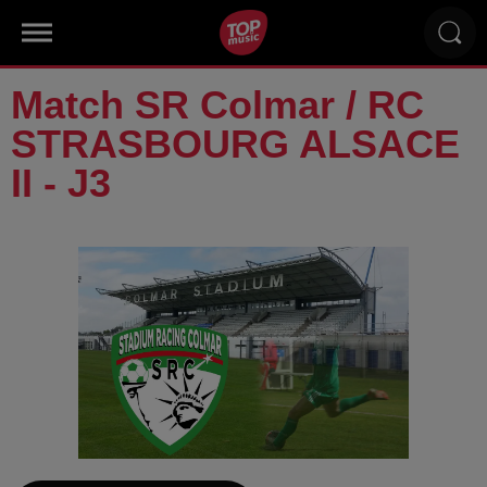
Match SR Colmar / RC
STRASBOURG ALSACE
II - J3