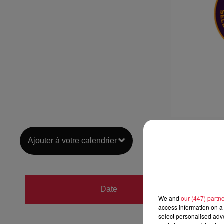
Ajouter à votre calendrier
du
27 
Date
au
27 
We and
our (447) partn
access information on a 
select personalised ad