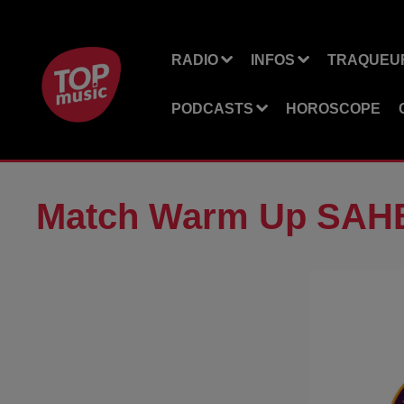
RADIO
INFOS
TRAQUEUR
PODCASTS
HOROSCOPE
Match Warm Up SA