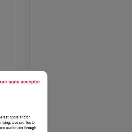
uer sans accepter
erest: Store and/or
tising; Use profiles to
tand audiences through