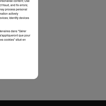
personalise content; Use
 fraud, and fix errors;
 may process personal
mation actively
vices; Identify devices
rtenaires dans "Gérer
s'appliqueront que pour
les cookies" situé en