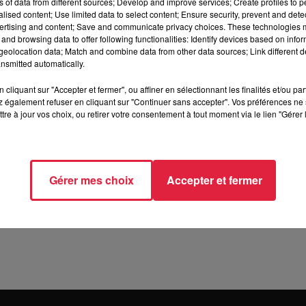
ns of data from different sources; Develop and improve services; Create profiles to 
alised content; Use limited data to select content; Ensure security, prevent and detect
ertising and content; Save and communicate privacy choices. These technologies
SELESTAT
and browsing data to offer following functionalities: Identify devices based on infor
eolocation data; Match and combine data from other data sources; Link different de
nsmitted automatically.
cliquant sur "Accepter et fermer", ou affiner en sélectionnant les finalités et/ou pa
/www.sa-hb.com/
 également refuser en cliquant sur "Continuer sans accepter". Vos préférences ne 
tre à jour vos choix, ou retirer votre consentement à tout moment via le lien "Gérer 
Gérer mes choix
Accepter et fermer