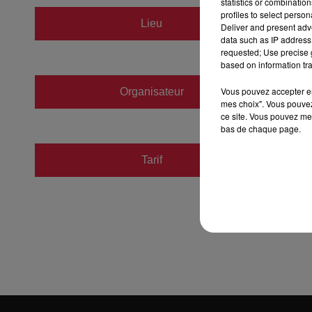
statistics or combinatio
profiles to select person
CSI
Lieu
Deliver and present adv
67600
data such as IP address 
requested; Use precise g
based on information tra
Vous pouvez accepter en 
Organisateur
https:/
mes choix". Vous pouvez
ce site. Vous pouvez met
bas de chaque page.
Tarif
Payant