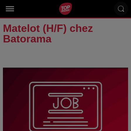
Matelot (H/F) chez
Batorama