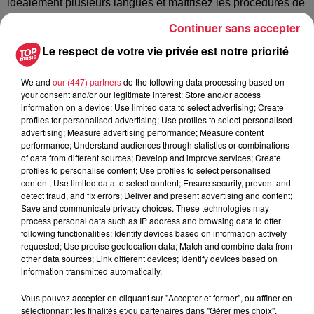
idéalement plusieurs langues et maîtrisez les procédures de
sécurité, que vous savez faire respecter.
Continuer sans accepter
- La formation Homme de Pont & la possession d’un livret de
Le respect de votre vie privée est notre priorité
service sont un vrai plus
We and
our (447) partners
do the following data processing based on
your consent and/or our legitimate interest: Store and/or access
Postulez à l'offre : Matelot (H/F) chez
information on a device; Use limited data to select advertising; Create
profiles for personalised advertising; Use profiles to select personalised
Batorama
advertising; Measure advertising performance; Measure content
performance; Understand audiences through statistics or combinations
of data from different sources; Develop and improve services; Create
profiles to personalise content; Use profiles to select personalised
content; Use limited data to select content; Ensure security, prevent and
Votre nom
*
detect fraud, and fix errors; Deliver and present advertising and content;
Save and communicate privacy choices. These technologies may
process personal data such as IP address and browsing data to offer
following functionalities: Identify devices based on information actively
requested; Use precise geolocation data; Match and combine data from
other data sources; Link different devices; Identify devices based on
information transmitted automatically.
Votre e-mail
*
Vous pouvez accepter en cliquant sur "Accepter et fermer", ou affiner en
sélectionnant les finalités et/ou partenaires dans "Gérer mes choix".