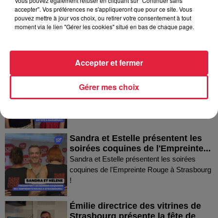
Vous pouvez également refuser en cliquant sur "Continuer sans
Thierry du Domaine Wunsch et
accepter". Vos préférences ne s'appliqueront que pour ce site. Vous
Mann à Wettolsheim !
pouvez mettre à jour vos choix, ou retirer votre consentement à tout
Thierry du Domaine Wunsch et Mann à
moment via le lien "Gérer les cookies" situé en bas de chaque page.
Wettolsheim !
Accepter et fermer
Fanny nous présente le festival
Festimania !
Gérer mes choix
Fanny nous présente le festival Festimania !
Sandra et Estelle présentent les
soirées coquines de l'Empreinte...
Sandra et Estelle présentent les soirées
coquines de l'Empreinte Rouge à Strasbourg
!
Émilie directrice des vitrines de
Strasbourg présente la fête de