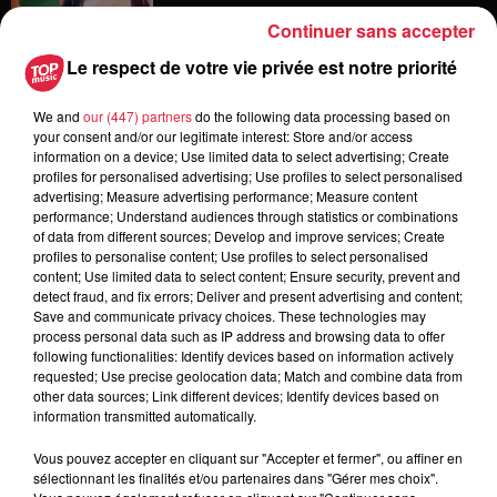
Continuer sans accepter
Le respect de votre vie privée est notre priorité
6 août 2026
Les dernières infos sur la venue du
pape à Metz en septembre
We and
our (447) partners
do the following data processing based on
your consent and/or our legitimate interest: Store and/or access
information on a device; Use limited data to select advertising; Create
profiles for personalised advertising; Use profiles to select personalised
advertising; Measure advertising performance; Measure content
performance; Understand audiences through statistics or combinations
5 août 2026
of data from different sources; Develop and improve services; Create
Europa-Park : des précisons sur
profiles to personalise content; Use profiles to select personalised
l’après Euro-Mir
content; Use limited data to select content; Ensure security, prevent and
detect fraud, and fix errors; Deliver and present advertising and content;
Save and communicate privacy choices. These technologies may
process personal data such as IP address and browsing data to offer
following functionalities: Identify devices based on information actively
requested; Use precise geolocation data; Match and combine data from
other data sources; Link different devices; Identify devices based on
information transmitted automatically.
Dans la même série
Vous pouvez accepter en cliquant sur "Accepter et fermer", ou affiner en
sélectionnant les finalités et/ou partenaires dans "Gérer mes choix".