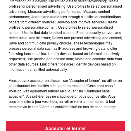
information on a device; Use limited data to select advertising; Create
profiles for personalised advertising; Use profiles to select personalised
advertising; Measure advertising performance; Measure content
performance; Understand audiences through statistics or combinations
of data from different sources; Develop and improve services; Create
6 août 2026
profiles to personalise content; Use profiles to select personalised
Tags antisémites à Strasbourg :
content; Use limited data to select content; Ensure security, prevent and
Catherine Trautmann réagit
detect fraud, and fix errors; Deliver and present advertising and content;
Save and communicate privacy choices. These technologies may
process personal data such as IP address and browsing data to offer
following functionalities: Identify devices based on information actively
requested; Use precise geolocation data; Match and combine data from
6 août 2026
other data sources; Link different devices; Identify devices based on
Au zoo de Mulhouse : rencontre
information transmitted automatically.
avec les flamants rouges
Vous pouvez accepter en cliquant sur "Accepter et fermer", ou affiner en
sélectionnant les finalités et/ou partenaires dans "Gérer mes choix".
Vous pouvez également refuser en cliquant sur "Continuer sans
accepter". Vos préférences ne s'appliqueront que pour ce site. Vous
pouvez mettre à jour vos choix, ou retirer votre consentement à tout
moment via le lien "Gérer les cookies" situé en bas de chaque page.
À découvrir également
Accepter et fermer