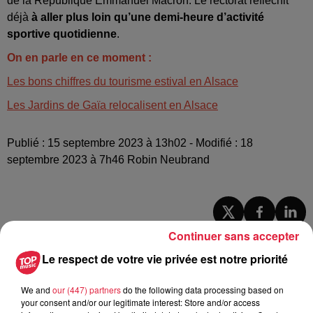
de la République Emmanuel Macron. Le rectorat réfléchit
déjà
à aller plus loin qu’une demi-heure d’activité
sportive quotidienne
.
On en parle en ce moment :
Les bons chiffres du tourisme estival en Alsace
Les Jardins de Gaïa relocalisent en Alsace
Publié : 15 septembre 2023 à 13h02 - Modifié : 18
septembre 2023 à 7h46 Robin Neubrand
A lire aussi
Continuer sans accepter
Le respect de votre vie privée est notre priorité
6 août 2026
À Hoerdt, de l’eau brune sort des
We and
our (447) partners
do the following data processing based on
your consent and/or our legitimate interest: Store and/or access
robinets