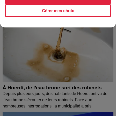
Gérer mes choix
À Hoerdt, de l’eau brune sort des robinets
Depuis plusieurs jours, des habitants de Hoerdt ont vu de
l’eau brune s’écouler de leurs robinets. Face aux
nombreuses interrogations, la municipalité a pris...