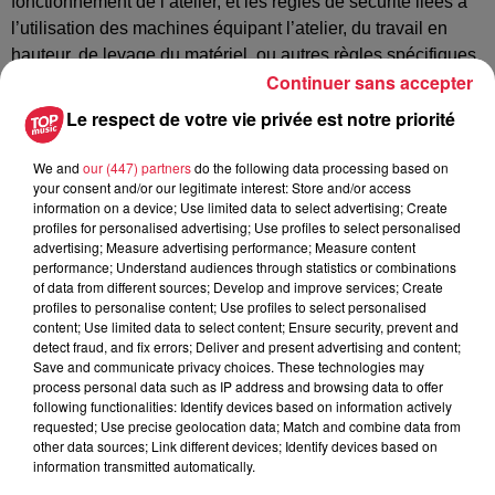
fonctionnement de l’atelier, et les règles de sécurité liées à
l’utilisation des machines équipant l’atelier, du travail en
hauteur, de levage du matériel, ou autres règles spécifiques
Continuer sans accepter
à l’utilisation des moyens mis à sa disposition
Profil complet sur
Le respect de votre vie privée est notre priorité
:https://www.operanationaldurhin.eu/fr/rejoigneznous
We and
our (447) partners
do the following data processing based on
your consent and/or our legitimate interest: Store and/or access
information on a device; Use limited data to select advertising; Create
profiles for personalised advertising; Use profiles to select personalised
Postulez à l'offre : MENUISIER
advertising; Measure advertising performance; Measure content
performance; Understand audiences through statistics or combinations
CONSTRUCTEUR DE DECORS
of data from different sources; Develop and improve services; Create
profiles to personalise content; Use profiles to select personalised
content; Use limited data to select content; Ensure security, prevent and
detect fraud, and fix errors; Deliver and present advertising and content;
Save and communicate privacy choices. These technologies may
Votre nom
*
process personal data such as IP address and browsing data to offer
following functionalities: Identify devices based on information actively
requested; Use precise geolocation data; Match and combine data from
other data sources; Link different devices; Identify devices based on
information transmitted automatically.