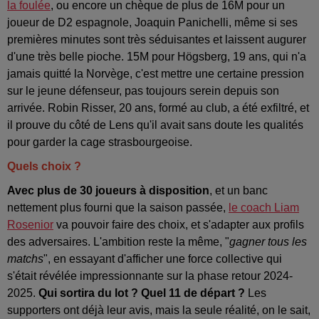
la foulée
, ou encore un chèque de plus de 16M pour un
joueur de D2 espagnole, Joaquin Panichelli, même si ses
premières minutes sont très séduisantes et laissent augurer
d'une très belle pioche. 15M pour Högsberg, 19 ans, qui n'a
jamais quitté la Norvège, c'est mettre une certaine pression
sur le jeune défenseur, pas toujours serein depuis son
arrivée. Robin Risser, 20 ans, formé au club, a été exfiltré, et
il prouve du côté de Lens qu'il avait sans doute les qualités
pour garder la cage strasbourgeoise.
Quels choix ?
Avec plus de 30 joueurs à disposition
, et un banc
nettement plus fourni que la saison passée,
le coach Liam
Rosenior
va pouvoir faire des choix, et s'adapter aux profils
des adversaires. L'ambition reste la même, "
gagner tous les
matchs
", en essayant d'afficher une force collective qui
s'était révélée impressionnante sur la phase retour 2024-
2025.
Qui sortira du lot ? Quel 11 de départ ?
Les
supporters ont déjà leur avis, mais la seule réalité, on le sait,