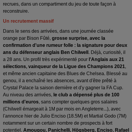
recrues, dans un compartiment du jeu de toute façon à
reconstruire.
Un recrutement massif
Dans le sens des arrivées, dans une journée classée
orange par Bison Fûté,
grosse surprise, avec la
confirmation d'une rumeur folle : la signature pour deux
ans du défenseur anglais Ben Chilwell
. Déjà, curiosité, il
a 28 ans. Un profil très expérimenté pour
l'Anglais aux 21
sélections, vainqueur de la Ligue des Champions 2021
,
et même ancien capitaine des Blues de Chelsea. Blessé au
genou, il a enchaîné les absences, avant d'être prêté à
Crystal Palace la saison dernière et d'y gagner la FA Cup.
Au niveau des arrivées,
le club a dépensé plus de 100
millions d'euros
, sans compter quelques gros salaires
(Chilwell émargeait à 1M par mois en Angleterre...), avec
l'annonce hier de Julio Enciso (18.5M) et Martial Godo (7M)
notamment sur un certain nombre de prospects à fort
potentiel.
Amougou, Panichelli, Högsberg, Enciso, Rafael