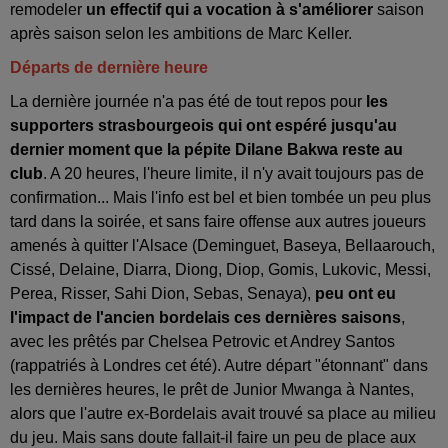
remodeler
un effectif qui a vocation à s'améliorer
saison
après saison selon les ambitions de Marc Keller.
Départs de dernière heure
La dernière journée n'a pas été de tout repos pour
les
supporters strasbourgeois qui ont espéré jusqu'au
dernier moment que la pépite Dilane Bakwa reste au
club
. A 20 heures, l'heure limite, il n'y avait toujours pas de
confirmation... Mais l'info est bel et bien tombée un peu plus
tard dans la soirée, et sans faire offense aux autres joueurs
amenés à quitter l'Alsace (Deminguet, Baseya, Bellaarouch,
Cissé, Delaine, Diarra, Diong, Diop, Gomis, Lukovic, Messi,
Perea, Risser, Sahi Dion, Sebas, Senaya),
peu ont eu
l'impact de l'ancien bordelais ces dernières saisons
,
avec les prêtés par Chelsea Petrovic et Andrey Santos
(rappatriés à Londres cet été). Autre départ "étonnant" dans
les dernières heures, le prêt de Junior Mwanga à Nantes,
alors que l'autre ex-Bordelais avait trouvé sa place au milieu
du jeu. Mais sans doute fallait-il faire un peu de place aux