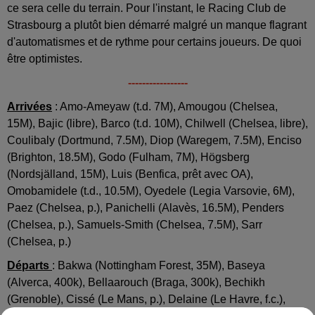
ce sera celle du terrain. Pour l'instant, le Racing Club de
Strasbourg a plutôt bien démarré malgré un manque flagrant
d'automatismes et de rythme pour certains joueurs. De quoi
être optimistes.
-----------------
Arrivées
: Amo-Ameyaw (t.d. 7M), Amougou (Chelsea,
15M), Bajic (libre), Barco (t.d. 10M), Chilwell (Chelsea, libre),
Coulibaly (Dortmund, 7.5M), Diop (Waregem, 7.5M), Enciso
(Brighton, 18.5M), Godo (Fulham, 7M), Högsberg
(Nordsjälland, 15M), Luis (Benfica, prêt avec OA),
Omobamidele (t.d., 10.5M), Oyedele (Legia Varsovie, 6M),
Paez (Chelsea, p.), Panichelli (Alavès, 16.5M), Penders
(Chelsea, p.), Samuels-Smith (Chelsea, 7.5M), Sarr
(Chelsea, p.)
Départs
: Bakwa (Nottingham Forest, 35M), Baseya
(Alverca, 400k), Bellaarouch (Braga, 300k), Bechikh
(Grenoble), Cissé (Le Mans, p.), Delaine (Le Havre, f.c.),