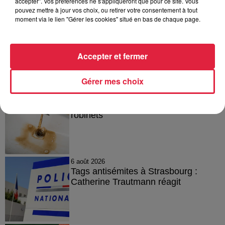
accepter". Vos préférences ne s'appliqueront que pour ce site. Vous
en particulier), la musique, la photo
pouvez mettre à jour vos choix, ou retirer votre consentement à tout
moment via le lien "Gérer les cookies" situé en bas de chaque page.
Accepter et fermer
A lire aussi
Gérer mes choix
6 août 2026
À Hoerdt, de l’eau brune sort des
robinets
6 août 2026
Tags antisémites à Strasbourg :
Catherine Trautmann réagit