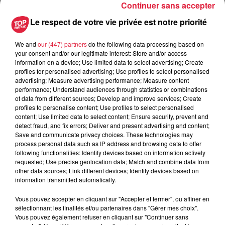
Deminguet (Metz, t.d.), Diarra (Sunderland, 31.5M), Diong
Continuer sans accepter
(Dunkerque, p.), Diop (Nuremberg, p.), Gomis (Beveren, p.),
Le respect de votre vie privée est notre priorité
Lukovic (Las Palams, p.), Messi (Pau, p.), Mwanga (Nantes,
p.), Perea (AVS, p.), Risser (Lens, 3M), Petrovic (Chelsea,
We and
our (447) partners
do the following data processing based on
r.p.), Sahi Dion (Dender, f.c.), Andrey Santos (Chelsea, r.p.),
your consent and/or our legitimate interest: Store and/or access
Sarr (Chelsea, 14M), Sebas (Bastia, t.d.), Senaya (Auxerre).
information on a device; Use limited data to select advertising; Create
profiles for personalised advertising; Use profiles to select personalised
advertising; Measure advertising performance; Measure content
performance; Understand audiences through statistics or combinations
of data from different sources; Develop and improve services; Create
Publié : 2 septembre 2025 à 7h15 - Modifié : 4 septembre
profiles to personalise content; Use profiles to select personalised
2025 à 7h43
content; Use limited data to select content; Ensure security, prevent and
detect fraud, and fix errors; Deliver and present advertising and content;
Sébastien Ruffet
-
Journaliste
Save and communicate privacy choices. These technologies may
Journaliste généraliste, mais avec un attrait
process personal data such as IP address and browsing data to offer
following functionalities: Identify devices based on information actively
pour le sport, Sébastien est diplômé de
requested; Use precise geolocation data; Match and combine data from
l’Ecole de Journalisme (EDJ) de Nice.
other data sources; Link different devices; Identify devices based on
Après être passé dans plusieurs médias,
information transmitted automatically.
aussi bien en radio qu’en TV ou en presse
Vous pouvez accepter en cliquant sur "Accepter et fermer", ou affiner en
écrite, il a posé ses valises à Top Music en
sélectionnant les finalités et/ou partenaires dans "Gérer mes choix".
2013. Expertise : Le sport (football et tennis
Vous pouvez également refuser en cliquant sur "Continuer sans