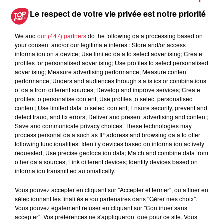
Bischheim : disparition d’une
Le respect de votre vie privée est notre priorité
adolescente de 16 ans
We and
our (447) partners
do the following data processing based on
your consent and/or our legitimate interest: Store and/or access
information on a device; Use limited data to select advertising; Create
profiles for personalised advertising; Use profiles to select personalised
4 août 2026
advertising; Measure advertising performance; Measure content
Muttersholtz : après SensoRied,
performance; Understand audiences through statistics or combinations
voilà BotaRied
of data from different sources; Develop and improve services; Create
profiles to personalise content; Use profiles to select personalised
content; Use limited data to select content; Ensure security, prevent and
detect fraud, and fix errors; Deliver and present advertising and content;
Save and communicate privacy choices. These technologies may
process personal data such as IP address and browsing data to offer
following functionalities: Identify devices based on information actively
requested; Use precise geolocation data; Match and combine data from
other data sources; Link different devices; Identify devices based on
Dans la même série
information transmitted automatically.
Vous pouvez accepter en cliquant sur "Accepter et fermer", ou affiner en
Top Music a Rulantica
sélectionnant les finalités et/ou partenaires dans "Gérer mes choix".
Top Music a Rulantica
Vous pouvez également refuser en cliquant sur "Continuer sans
accepter". Vos préférences ne s'appliqueront que pour ce site. Vous