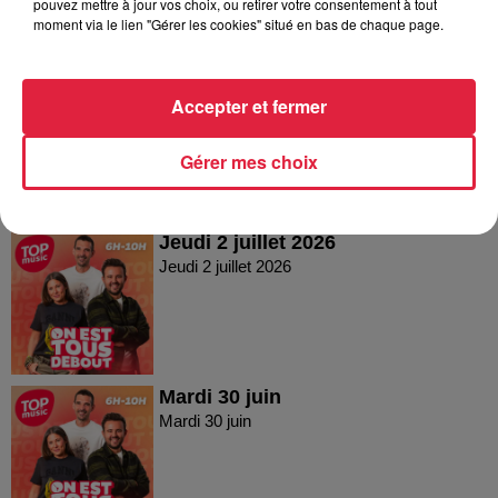
pouvez mettre à jour vos choix, ou retirer votre consentement à tout
moment via le lien "Gérer les cookies" situé en bas de chaque page.
Vendredi 03 juillet 2026
Accepter et fermer
Vendredi 03 juillet 2026
Gérer mes choix
Jeudi 2 juillet 2026
Jeudi 2 juillet 2026
Mardi 30 juin
Mardi 30 juin