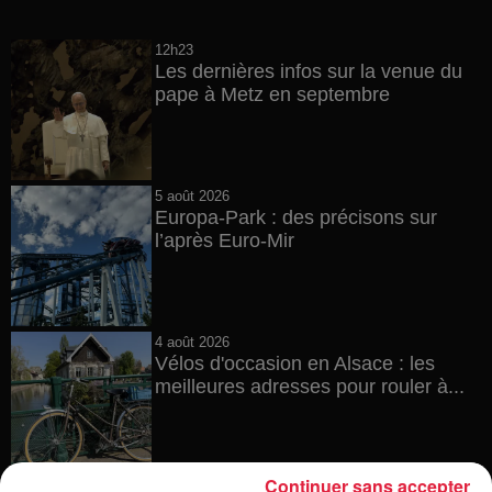
12h23
Les dernières infos sur la venue du
pape à Metz en septembre
5 août 2026
Europa-Park : des précisons sur
l’après Euro-Mir
4 août 2026
Vélos d'occasion en Alsace : les
meilleures adresses pour rouler à...
Continuer sans accepter
4 août 2026