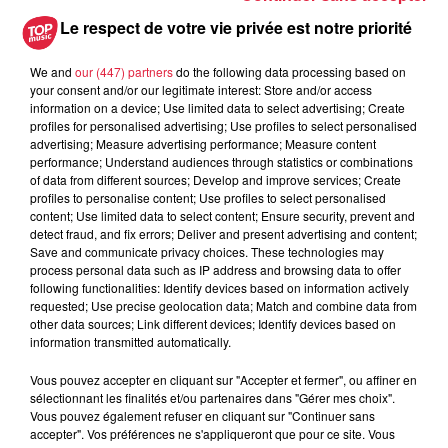
Les dernières infos sur la venue du
Le respect de votre vie privée est notre priorité
pape à Metz en septembre
We and
our (447) partners
do the following data processing based on
your consent and/or our legitimate interest: Store and/or access
information on a device; Use limited data to select advertising; Create
profiles for personalised advertising; Use profiles to select personalised
5 août 2026
advertising; Measure advertising performance; Measure content
Europa-Park : des précisons sur
performance; Understand audiences through statistics or combinations
l’après Euro-Mir
of data from different sources; Develop and improve services; Create
profiles to personalise content; Use profiles to select personalised
content; Use limited data to select content; Ensure security, prevent and
detect fraud, and fix errors; Deliver and present advertising and content;
Save and communicate privacy choices. These technologies may
process personal data such as IP address and browsing data to offer
following functionalities: Identify devices based on information actively
requested; Use precise geolocation data; Match and combine data from
other data sources; Link different devices; Identify devices based on
Dans la même série
information transmitted automatically.
Vous pouvez accepter en cliquant sur "Accepter et fermer", ou affiner en
Top Music a Rulantica
sélectionnant les finalités et/ou partenaires dans "Gérer mes choix".
Top Music a Rulantica
Vous pouvez également refuser en cliquant sur "Continuer sans
accepter". Vos préférences ne s'appliqueront que pour ce site. Vous