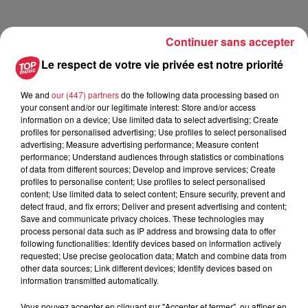
Continuer sans accepter
Tarif
Payant
Le respect de votre vie privée est notre priorité
We and
our (447) partners
do the following data processing based on
MES COLLEGUES D'ABORD ! à la Maison Bleue
your consent and/or our legitimate interest: Store and/or access
Sam. 14 mars 2026 de 20h30 à 22h30
information on a device; Use limited data to select advertising; Create
profiles for personalised advertising; Use profiles to select personalised
LA MAISON BLEUE, RUE DE GUEBWILLER,
advertising; Measure advertising performance; Measure content
STRASBOURG, FRANCE
performance; Understand audiences through statistics or combinations
Mes collègues d'abord est LE spectacle longform d'IMPRO
of data from different sources; Develop and improve services; Create
profiles to personalise content; Use profiles to select personalised
Alsace.
content; Use limited data to select content; Ensure security, prevent and
detect fraud, and fix errors; Deliver and present advertising and content;
HEIN ? Longform ?
Save and communicate privacy choices. These technologies may
process personal data such as IP address and browsing data to offer
Le longform est une forme de spectacle d'improvisation
following functionalities: Identify devices based on information actively
théâtrale qui consiste à créer intégralement une pièce de
requested; Use precise geolocation data; Match and combine data from
théâtre improvisée. Nous prenons quelques suggestions du
other data sources; Link different devices; Identify devices based on
information transmitted automatically.
public au début du spectacle, puis nous improvisons non-
stop durant 1 heure !
Vous pouvez accepter en cliquant sur "Accepter et fermer", ou affiner en