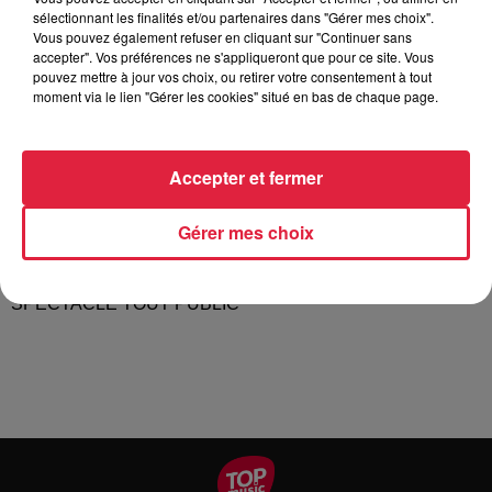
C'est comme une pièce de théâtre écrite, sauf que celle-ci
sélectionnant les finalités et/ou partenaires dans "Gérer mes choix".
Vous pouvez également refuser en cliquant sur "Continuer sans
n'est pas écrite !
accepter". Vos préférences ne s'appliqueront que pour ce site. Vous
pouvez mettre à jour vos choix, ou retirer votre consentement à tout
Mes collègues d'abord est un spectacle où le public suggère
moment via le lien "Gérer les cookies" situé en bas de chaque page.
un lieu de travail à nos comédiens et ceux-ci vont vous
montrer la vie animée de cette entreprise et de ses
collaborateurs.
Accepter et fermer
Un.e metteur.se en scène sera présent.e afin de donner
occasionnelement des consignes et enrichir ce qui sera déjà
Gérer mes choix
proposé par les commédien.ne.s.
SPECTACLE TOUT PUBLIC