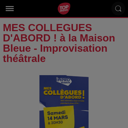
MES COLLEGUES
D'ABORD ! à la Maison
Bleue - Improvisation
théâtrale