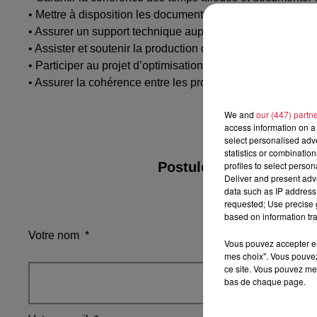
• Mettre à disposition les documents techniques aux diff
• Assurer un support technique auprès de la production
• Assister et soutenir la production dans la réalisation d
• Participer au projet d’optimisation de la production et à 
• Assurer la cohérence entre les produits et les équipeme
We and
our (447) partn
access information on a 
select personalised ad
statistics or combinatio
profiles to select person
Postulez à l'offre : Mé
Deliver and present adv
data such as IP address 
requested; Use precise g
based on information tra
Votre nom
*
Vous pouvez accepter en 
mes choix". Vous pouvez
ce site. Vous pouvez met
bas de chaque page.