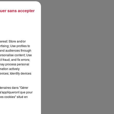
uer sans accepter
erest: Store and/or
tising; Use profiles to
tand audiences through
personalise content; Use
 fraud, and fix errors;
 may process personal
mation actively
vices; Identify devices
rtenaires dans "Gérer
s'appliqueront que pour
les cookies" situé en