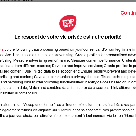
érentes opérations de gammes
Contin
es phases de production
l’amélioration continue
nts de production
Le respect de votre vie privée est notre priorité
ers
do the following data processing based on your consent and/or our legitimate int
device; Use limited data to select advertising; Create profiles for personalised adver
vertising; Measure advertising performance; Measure content performance; Unders
ns of data from different sources; Develop and improve services; Create profiles to 
alised content; Use limited data to select content; Ensure security, prevent and detect
thodiste_contrat 1 an minimum
ertising and content; Save and communicate privacy choices. These technologies
and browsing data to offer following functionalities: Identify devices based on infor
eolocation data; Match and combine data from other data sources; Link different de
nsmitted automatically.
cliquant sur "Accepter et fermer", ou affiner en sélectionnant les finalités et/ou pa
 également refuser en cliquant sur "Continuer sans accepter". Vos préférences ne 
tre à jour vos choix, ou retirer votre consentement à tout moment via le lien "Gérer 