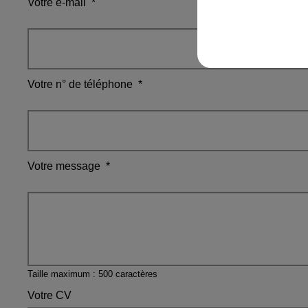
Votre e-mail
*
Votre n° de téléphone
*
Votre message
*
Taille maximum : 500 caractères
Votre CV