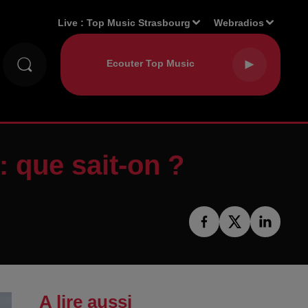
Live :
Top Music Strasbourg
Webradios
 que sait-on ?
A lire aussi