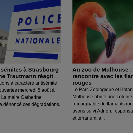
isémites à Strasbourg
Au zoo de Mulhouse :
ine Trautmann réagit
rencontre avec les fl
rouges
tions à caractère antisémite
Le Parc Zoologique et Botan
ouvertes mercredi 5 août à
Mulhouse abrite une colonie
 La maire Catherine
remarquable de flamants ro
a dénoncé ces dégradations.
avons suivi Adrien, respons
et terrarium, à...