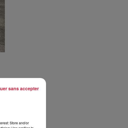
uer sans accepter
erest: Store and/or
tising; Use profiles to