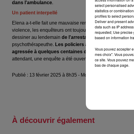
dans l'ambulance
.
select personalised ad
statistics or combinatio
Un patient interpellé
profiles to select person
Deliver and present adv
Elena a-t-elle fait une mauvaise rencontre ou quelqu'un en
data such as IP address 
violence, les enquêteurs ont toujours tendance
à privilég
requested; Use precise g
dessiner au lendemain
de l'arrestation d'un homme de
based on information tra
psychothérapeuthe.
Les policiers allemands vont cherch
Vous pouvez accepter en 
agressée à quelques centaines de mètres seulement d
mes choix". Vous pouvez
attendant, une enquête a été ouverte par les autorités al
ce site. Vous pouvez met
bas de chaque page.
Publié : 13 février 2025 à 8h35 - Modifié : 13 février 202
À découvrir également