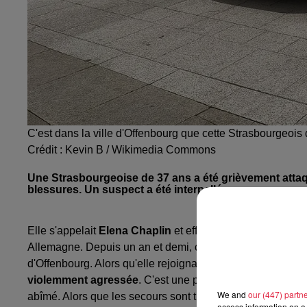
C'est dans la ville d'Offenbourg que cette Strasbourgeois
Crédit :
Kevin B / Wikimedia Commons
Une Strasbourgeoise de 37 ans a été grièvement atta
blessures. Un suspect a été interpellé.
Elle s'appelait
Elena Chaplin
et effectuait chaque jour le
Allemagne. Depuis un an et demi, cette Alsacienne travail
d'Offenbourg. Alors qu'elle rejoignait la gare après sa jou
violemment agressée
. C'est une passante qui a découver
We and
our (447) partn
abîmé. Alors que les secours sont très rapidement interve
access information on a 