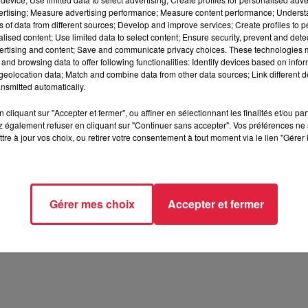
vertising; Measure advertising performance; Measure content performance; Unders
ns of data from different sources; Develop and improve services; Create profiles to 
alised content; Use limited data to select content; Ensure security, prevent and detect
ertising and content; Save and communicate privacy choices. These technologies
 voulait-il à la thérapeuthe ? Face à un tel déferlement de
and browsing data to offer following functionalities: Identify devices based on infor
ier la piste de la vengeance
. Et c'est ce scénario qui semble se
eolocation data; Match and combine data from other data sources; Link different de
 42 ans
. Cet individu était un patient régulier de la
nsmitted automatically.
er à savoir quelle était la nature
de leur relation.
Elena a été
cliquant sur "Accepter et fermer", ou affiner en sélectionnant les finalités et/ou pa
e son travail
ce qui laisse penser qu'elle aurait été suivie. En
 également refuser en cliquant sur "Continuer sans accepter". Vos préférences ne 
lemandes et ce suspect sera entendu dans la journée.
tre à jour vos choix, ou retirer votre consentement à tout moment via le lien "Gérer 
5 à 10h19 Martin Antoine
Gérer mes choix
Accepter et fermer