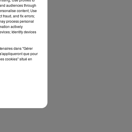
tand audiences through
personalise content; Use
 fraud, and fix errors;
 may process personal
mation actively
vices; Identify devices
rtenaires dans "Gérer
s'appliqueront que pour
les cookies" situé en