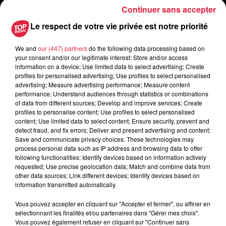
Continuer sans accepter
6 août 2026
Le respect de votre vie privée est notre priorité
Les dernières infos sur la venue du
pape à Metz en septembre
We and
our (447) partners
do the following data processing based on
your consent and/or our legitimate interest: Store and/or access
information on a device; Use limited data to select advertising; Create
profiles for personalised advertising; Use profiles to select personalised
advertising; Measure advertising performance; Measure content
5 août 2026
performance; Understand audiences through statistics or combinations
Europa-Park : des précisons sur
of data from different sources; Develop and improve services; Create
l’après Euro-Mir
profiles to personalise content; Use profiles to select personalised
content; Use limited data to select content; Ensure security, prevent and
detect fraud, and fix errors; Deliver and present advertising and content;
Save and communicate privacy choices. These technologies may
process personal data such as IP address and browsing data to offer
following functionalities: Identify devices based on information actively
requested; Use precise geolocation data; Match and combine data from
other data sources; Link different devices; Identify devices based on
information transmitted automatically.
Dans la même série
Vous pouvez accepter en cliquant sur "Accepter et fermer", ou affiner en
sélectionnant les finalités et/ou partenaires dans "Gérer mes choix".
Micha et le concours de dessin
Vous pouvez également refuser en cliquant sur "Continuer sans