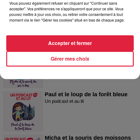
Vous pouvez également refuser en cliquant sur "Continuer sans
Micha et le concours de dessin
accepter". Vos préférences ne s'appliqueront que pour ce site. Vous
pouvez mettre à jour vos choix, ou retirer votre consentement à tout
Micha et le concours de dessin
moment via le lien "Gérer les cookies" situé en bas de chaque page.
Accepter et fermer
Micha et le secret du sac à dos !
Gérer mes choix
Micha et le secret du sac à dos !
Paul et le loup de la forêt bleue
Un podcast et au lit
Micha et la souris des moissons