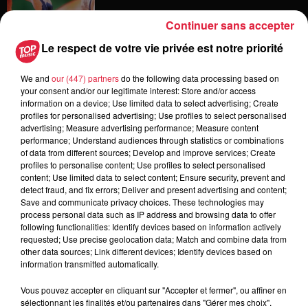
Continuer sans accepter
Le respect de votre vie privée est notre priorité
6 août 2026
Les dernières infos sur la venue du
We and
our (447) partners
do the following data processing based on
pape à Metz en septembre
your consent and/or our legitimate interest: Store and/or access
information on a device; Use limited data to select advertising; Create
profiles for personalised advertising; Use profiles to select personalised
advertising; Measure advertising performance; Measure content
performance; Understand audiences through statistics or combinations
5 août 2026
of data from different sources; Develop and improve services; Create
Europa-Park : des précisons sur
profiles to personalise content; Use profiles to select personalised
l’après Euro-Mir
content; Use limited data to select content; Ensure security, prevent and
detect fraud, and fix errors; Deliver and present advertising and content;
Save and communicate privacy choices. These technologies may
process personal data such as IP address and browsing data to offer
following functionalities: Identify devices based on information actively
requested; Use precise geolocation data; Match and combine data from
other data sources; Link different devices; Identify devices based on
information transmitted automatically.
Dans la même série
Vous pouvez accepter en cliquant sur "Accepter et fermer", ou affiner en
sélectionnant les finalités et/ou partenaires dans "Gérer mes choix".