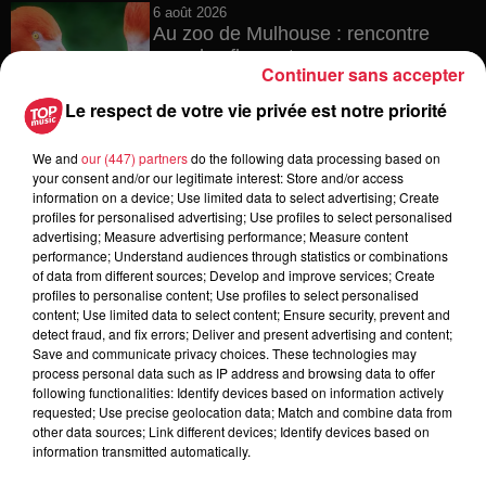
6 août 2026
Au zoo de Mulhouse : rencontre
avec les flamants rouges
Continuer sans accepter
Le respect de votre vie privée est notre priorité
We and
our (447) partners
do the following data processing based on
6 août 2026
your consent and/or our legitimate interest: Store and/or access
Les dernières infos sur la venue du
information on a device; Use limited data to select advertising; Create
pape à Metz en septembre
profiles for personalised advertising; Use profiles to select personalised
advertising; Measure advertising performance; Measure content
performance; Understand audiences through statistics or combinations
of data from different sources; Develop and improve services; Create
profiles to personalise content; Use profiles to select personalised
5 août 2026
content; Use limited data to select content; Ensure security, prevent and
Europa-Park : des précisons sur
detect fraud, and fix errors; Deliver and present advertising and content;
l’après Euro-Mir
Save and communicate privacy choices. These technologies may
process personal data such as IP address and browsing data to offer
following functionalities: Identify devices based on information actively
requested; Use precise geolocation data; Match and combine data from
other data sources; Link different devices; Identify devices based on
information transmitted automatically.