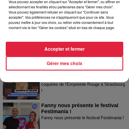
Vous pouvez accepter en cliquant sur "Accepter et fermer", ou affiner en
sélectionnant les finalités et/ou partenaires dans "Gérer mes choix".
Dans la même série
Vous pouvez également refuser en cliquant sur "Continuer sans
accepter". Vos préférences ne s'appliqueront que pour ce site. Vous
pouvez mettre à jour vos choix, ou retirer votre consentement à tout
Thierry du Domaine Wunsch et
moment via le lien "Gérer les cookies" situé en bas de chaque page.
Mann à Wettolsheim !
Thierry du Domaine Wunsch et Mann à
Wettolsheim !
Accepter et fermer
Gérer mes choix
Sandra et Estelle présentent les
soirées coquines de l'Empreinte...
Sandra et Estelle présentent les soirées
coquines de l'Empreinte Rouge à Strasbourg
!
Fanny nous présente le festival
Festimania !
Fanny nous présente le festival Festimania !