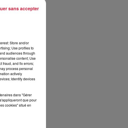
uer sans accepter
e
e
erest: Store and/or
t
tising; Use profiles to
tand audiences through
personalise content; Use
 fraud, and fix errors;
 may process personal
mation actively
vices; Identify devices
vec
rtenaires dans "Gérer
s'appliqueront que pour
les cookies" situé en