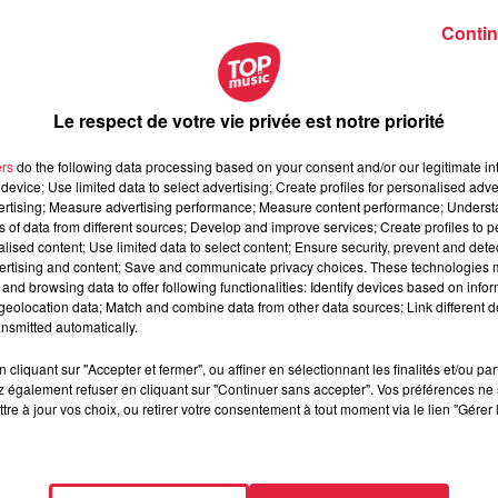
primés
Contin
ds lourds et de produits semi-finis”
de Hombourg, se voit perdr
ailleurs frontaliers français
. De plus, l'entreprise a décidé d
,
vers la Pologne
. En tout, ce sont
1 532 employés qui
Le respect de votre vie privée est notre priorité
ent pour le groupe en Allemagne.
600 de ces suppressions
ers
do the following data processing based on your consent and/or our legitimate int
clare le syndicat IG-BCE à l'AFP, avant d’ajouter :
"Michelin veu
device; Use limited data to select advertising; Create profiles for personalised adver
loyés hautement engagés et qualifiés".
vertising; Measure advertising performance; Measure content performance; Unders
ns of data from different sources; Develop and improve services; Create profiles to 
mpagnement social
pour les employés dont les postes ont été
alised content; Use limited data to select content; Ensure security, prevent and detect
ertising and content; Save and communicate privacy choices. These technologies
and browsing data to offer following functionalities: Identify devices based on infor
eolocation data; Match and combine data from other data sources; Link different de
sion de fermer ses trois centres de fabrication en Allemagne, a
nsmitted automatically.
iques élevés suite aux sanctions..
pic.twitter.com/6hhVfdqA1p
cliquant sur "Accepter et fermer", ou affiner en sélectionnant les finalités et/ou pa
 également refuser en cliquant sur "Continuer sans accepter". Vos préférences ne 
tre à jour vos choix, ou retirer votre consentement à tout moment via le lien "Gérer 
-------------------------------