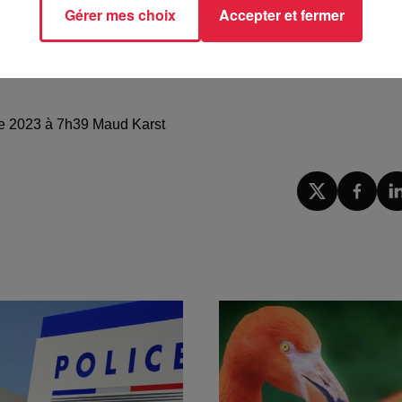
Gérer mes choix
Accepter et fermer
 Strasbourg
re 2023 à 7h39 Maud Karst