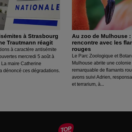
isémites à Strasbourg
Au zoo de Mulhouse :
ine Trautmann réagit
rencontre avec les fl
rouges
tions à caractère antisémite
Le Parc Zoologique et Botan
ouvertes mercredi 5 août à
Mulhouse abrite une colonie
 La maire Catherine
remarquable de flamants ro
a dénoncé ces dégradations.
avons suivi Adrien, respons
et terrarium, à...