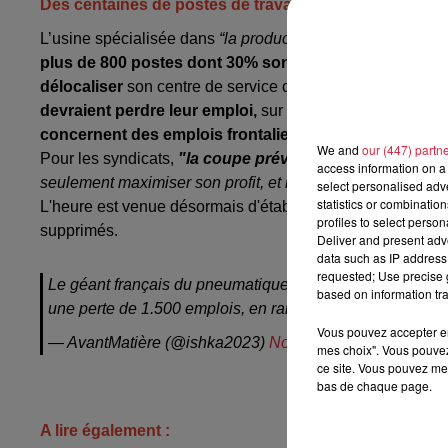
Des centaines de postes de travailleurs français sup
L’usine spécialisée dans
“la production de pneus pour poi
plus de 800 postes dont 30% sont occupés par des trav
délocaliser
son centre de service client, situé à Karlsruhe
devraient perdre leur emploi,
sur les 5 000 qui travaill
concernent des emplois frontaliers.
We and
our (447) partn
Pour les syndicats,
"la coupe prévue est injustifiée"
, dé
access information on a 
seulement maximiser son profit, et laisse tomber des emp
select personalised ad
statistics or combinatio
L'heure est venue désormais d'établir des
plans d'acco
profiles to select person
supprimés.
Deliver and present adv
data such as IP address 
requested; Use precise g
Le géant français du pneumatique Michelin a pris la déci
based on information tra
une perte de 1.500 emplois, en raison des coûts énergét
Vous pouvez accepter en 
— AvantMatière (@ishka2023)
November 28, 2023
mes choix". Vous pouvez
ce site. Vous pouvez met
bas de chaque page.
------------------
A lire également :