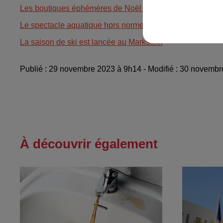
Les boutiques éphémères de Noël à Strasbourg
Le spectacle aquatique hors norme du Ballet Nautique de
La saison de ski est lancée au Markstein
Publié : 29 novembre 2023 à 9h14 - Modifié : 30 novemb
À découvrir également