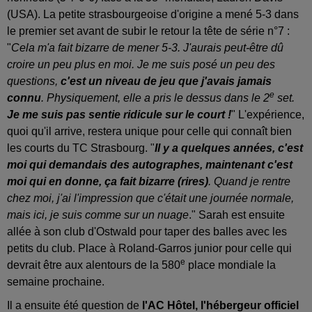
(USA). La petite strasbourgeoise d'origine a mené 5-3 dans
le premier set avant de subir le retour la tête de série n°7 :
"
Cela m'a fait bizarre de mener 5-3. J'aurais peut-être dû
croire un peu plus en moi. Je me suis posé un peu des
questions,
c'est un niveau de jeu que j'avais jamais
e
connu
. Physiquement, elle a pris le dessus dans le 2
set.
Je me suis pas sentie ridicule sur le court !
" L'expérience,
quoi qu'il arrive, restera unique pour celle qui connaît bien
les courts du TC Strasbourg. "
Il y a quelques années, c'est
moi qui demandais des autographes, maintenant c'est
moi qui en donne, ça fait bizarre (rires)
. Quand je rentre
chez moi, j'ai l'impression que c'était une journée normale,
mais ici, je suis comme sur un nuage
." Sarah est ensuite
allée à son club d'Ostwald pour taper des balles avec les
petits du club. Place à Roland-Garros junior pour celle qui
e
devrait être aux alentours de la 580
place mondiale la
semaine prochaine.
Il a ensuite été question de
l'AC Hôtel, l'hébergeur officiel