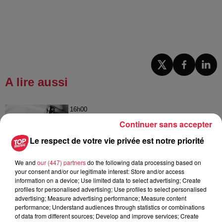
A lire aussi
16h00
À Hoerdt, de l’eau brune sort des
Continuer sans accepter
robinets
Le respect de votre vie privée est notre priorité
We and
our (447) partners
do the following data processing based on
your consent and/or our legitimate interest: Store and/or access
15h54
information on a device; Use limited data to select advertising; Create
Tags antisémites à Strasbourg :
profiles for personalised advertising; Use profiles to select personalised
Catherine Trautmann réagit
advertising; Measure advertising performance; Measure content
performance; Understand audiences through statistics or combinations
of data from different sources; Develop and improve services; Create