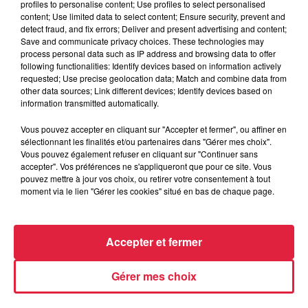
profiles to personalise content; Use profiles to select personalised
content; Use limited data to select content; Ensure security, prevent and
14h33
detect fraud, and fix errors; Deliver and present advertising and content;
Au zoo de Mulhouse : rencontre
Save and communicate privacy choices. These technologies may
process personal data such as IP address and browsing data to offer
avec les flamants rouges
following functionalities: Identify devices based on information actively
requested; Use precise geolocation data; Match and combine data from
other data sources; Link different devices; Identify devices based on
information transmitted automatically.
Vous pouvez accepter en cliquant sur "Accepter et fermer", ou affiner en
sélectionnant les finalités et/ou partenaires dans "Gérer mes choix".
À découvrir également
Vous pouvez également refuser en cliquant sur "Continuer sans
accepter". Vos préférences ne s'appliqueront que pour ce site. Vous
pouvez mettre à jour vos choix, ou retirer votre consentement à tout
moment via le lien "Gérer les cookies" situé en bas de chaque page.
Accepter et fermer
Gérer mes choix