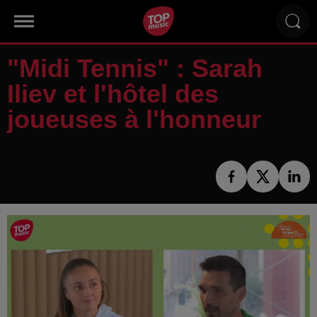
"Midi Tennis" : Sarah
Iliev et l'hôtel des
joueuses à l'honneur