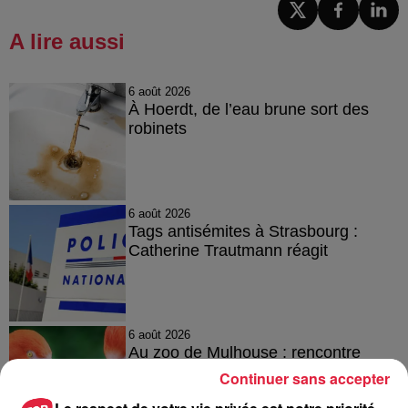
A lire aussi
6 août 2026
À Hoerdt, de l’eau brune sort des
robinets
6 août 2026
Tags antisémites à Strasbourg :
Catherine Trautmann réagit
6 août 2026
Au zoo de Mulhouse : rencontre
avec les flamants rouges
Continuer sans accepter