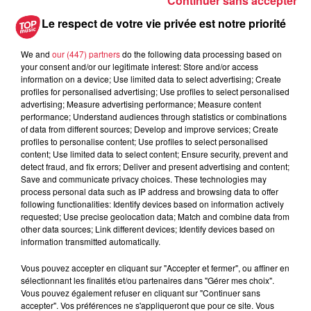
Continuer sans accepter
6 août 2026
Les dernières infos sur la venue du
Le respect de votre vie privée est notre priorité
pape à Metz en septembre
We and
our (447) partners
do the following data processing based on
your consent and/or our legitimate interest: Store and/or access
information on a device; Use limited data to select advertising; Create
profiles for personalised advertising; Use profiles to select personalised
5 août 2026
advertising; Measure advertising performance; Measure content
Europa-Park : des précisons sur
performance; Understand audiences through statistics or combinations
l’après Euro-Mir
of data from different sources; Develop and improve services; Create
profiles to personalise content; Use profiles to select personalised
content; Use limited data to select content; Ensure security, prevent and
detect fraud, and fix errors; Deliver and present advertising and content;
Save and communicate privacy choices. These technologies may
process personal data such as IP address and browsing data to offer
following functionalities: Identify devices based on information actively
requested; Use precise geolocation data; Match and combine data from
other data sources; Link different devices; Identify devices based on
Dans la même série
information transmitted automatically.
Vous pouvez accepter en cliquant sur "Accepter et fermer", ou affiner en
Mode et Design - Balanciaga
sélectionnant les finalités et/ou partenaires dans "Gérer mes choix".
Vous pouvez également refuser en cliquant sur "Continuer sans
Mode et Design
accepter". Vos préférences ne s'appliqueront que pour ce site. Vous